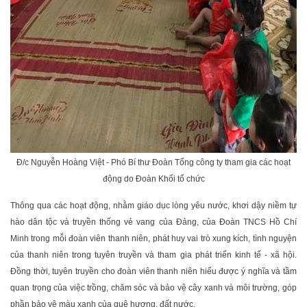
Đ/c Nguyễn Hoàng Việt - Phó Bí thư Đoàn Tổng công ty tham gia các hoạt
động do Đoàn Khối tổ chức
Thông qua các hoạt động, nhằm giáo dục lòng yêu nước, khơi dậy niềm tự
hào dân tộc và truyền thống vẻ vang của Đảng, của Đoàn TNCS Hồ Chí
Minh trong mỗi đoàn viên thanh niên, phát huy vai trò xung kích, tình nguyện
của thanh niên trong tuyên truyền và tham gia phát triển kinh tế - xã hội.
Đồng thời, tuyên truyền cho đoàn viên thanh niên hiểu được ý nghĩa và tầm
quan trọng của việc trồng, chăm sóc và bảo vệ cây xanh và môi trường, góp
phần bảo vệ màu xanh của quê hương, đất nước.