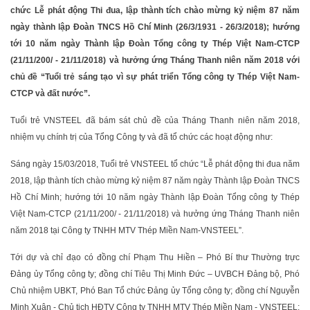
chức Lễ phát động Thi đua, lập thành tích chào mừng kỷ niệm 87 năm
ngày thành lập Đoàn TNCS Hồ Chí Minh (26/3/1931 - 26/3/2018); hướng
tới 10 năm ngày Thành lập Đoàn Tổng công ty Thép Việt Nam-CTCP
(21/11/200/ - 21/11/2018) và hưởng ứng Tháng Thanh niên năm 2018 với
chủ đề “Tuổi trẻ sáng tạo vì sự phát triển Tổng công ty Thép Việt Nam-
CTCP và đất nước”.
Tuổi trẻ VNSTEEL đã bám sát chủ đề của Tháng Thanh niên năm 2018,
nhiệm vụ chính trị của Tổng Công ty và đã tổ chức các hoạt động như:
Sáng ngày 15/03/2018, Tuổi trẻ VNSTEEL tổ chức “Lễ phát động thi đua năm
2018, lập thành tích chào mừng kỷ niệm 87 năm ngày Thành lập Đoàn TNCS
Hồ Chí Minh; hướng tới 10 năm ngày Thành lập Đoàn Tổng công ty Thép
Việt Nam-CTCP (21/11/200/ - 21/11/2018) và hưởng ứng Tháng Thanh niên
năm 2018 tại Công ty TNHH MTV Thép Miền Nam-VNSTEEL”.
Tới dự và chỉ đạo có đồng chí Phạm Thu Hiền – Phó Bí thư Thường trực
Đảng ủy Tổng công ty; đồng chí Tiêu Thị Minh Đức – UVBCH Đảng bộ, Phó
Chủ nhiệm UBKT, Phó Ban Tổ chức Đảng ủy Tổng công ty; đồng chí Nguyễn
Minh Xuân - Chủ tịch HĐTV Công ty TNHH MTV Thép Miền Nam - VNSTEEL;