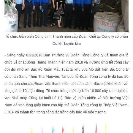
Tổ chức Gắn biển Công trình Thanh niên cấp Đoàn Khối tại Công ty cổ phần
Cơ khí Luyện kim
- Sáng ngày 02/3/2018 Ban Thường vụ Đoàn Tổng Công ty đã tham gia tổ
chức Lễ phát động Tháng Thanh niên năm 2018 và Hưởng ứng tết trồng cây
đời đời nhớ ơn Bác Hồ Xuân Mậu Tuất tại khu vực Mỏ Sắt Tiến Bộ, Công ty
cổ phần Gang Thép Thái Nguyên. Tại buổi lễ Đoàn Tổng công ty đã trao 20
phần quà cho các Đoàn viên thanh niên có hoàn cảnh đặc biệt khó khăn với
tổng giá trị 10 triệu đồng. Tổ chức trồng mới dự kiến 10.000 cây xanh tại khu
vực Nhà máy. Cũng tại buổi Lễ Hội Bảo vệ thiên nhiên và Môi trường Việt
Nam đã trao tặng giấy khen cho tập thể Đoàn Tổng công ty Thép Việt Nam-
CTCP có thành tích trong công tác trồng cây bảo vệ môi trường.