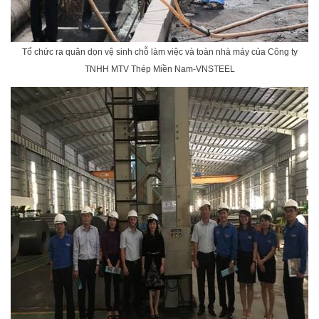
Tổ chức ra quân dọn vệ sinh chỗ làm việc và toàn nhà máy của Công ty
TNHH MTV Thép Miền Nam-VNSTEEL