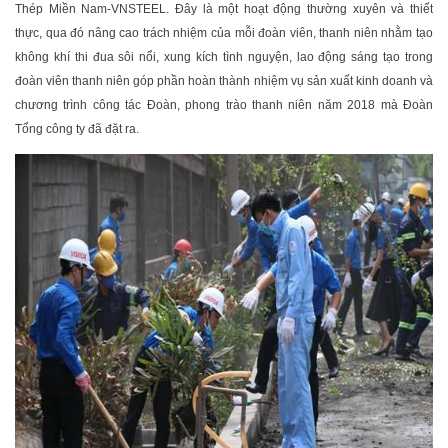
Thép Miền Nam-VNSTEEL. Đây là một hoạt động thường xuyên và thiết
thực, qua đó nâng cao trách nhiệm của mỗi đoàn viên, thanh niên nhằm tạo
không khí thi đua sôi nổi, xung kích tình nguyện, lao động sáng tạo trong
đoàn viên thanh niên góp phần hoàn thành nhiệm vụ sản xuất kinh doanh và
chương trình công tác Đoàn, phong trào thanh niên năm 2018 mà Đoàn
Tổng công ty đã đặt ra.