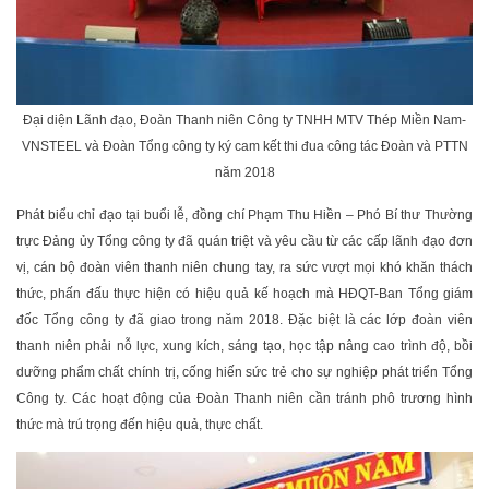
Đại diện Lãnh đạo, Đoàn Thanh niên Công ty TNHH MTV Thép Miền Nam-
VNSTEEL và Đoàn Tổng công ty ký cam kết thi đua công tác Đoàn và PTTN
năm 2018
Phát biểu chỉ đạo tại buổi lễ, đồng chí Phạm Thu Hiền – Phó Bí thư Thường
trực Đảng ủy Tổng công ty đã quán triệt và yêu cầu từ các cấp lãnh đạo đơn
vị, cán bộ đoàn viên thanh niên chung tay, ra sức vượt mọi khó khăn thách
thức, phấn đấu thực hiện có hiệu quả kế hoạch mà HĐQT-Ban Tổng giám
đốc Tổng công ty đã giao trong năm 2018. Đặc biệt là các lớp đoàn viên
thanh niên phải nỗ lực, xung kích, sáng tạo, học tập nâng cao trình độ, bồi
dưỡng phẩm chất chính trị, cống hiến sức trẻ cho sự nghiệp phát triển Tổng
Công ty. Các hoạt động của Đoàn Thanh niên cần tránh phô trương hình
thức mà trú trọng đến hiệu quả, thực chất.