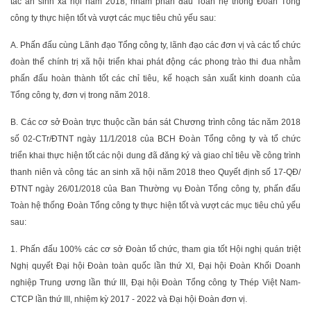
tác an sinh xã hội năm 2018, nhằm phấn đấu Toàn hệ thống Đoàn Tổng
công ty thực hiện tốt và vượt các mục tiêu chủ yếu sau:
A. Phấn đấu cùng Lãnh đạo Tổng công ty, lãnh đạo các đơn vị và các tổ chức
đoàn thể chính trị xã hội triển khai phát động các phong trào thi đua nhằm
phấn đấu hoàn thành tốt các chỉ tiêu, kế hoạch sản xuất kinh doanh của
Tổng công ty, đơn vị trong năm 2018.
B. Các cơ sở Đoàn trực thuộc cần bán sát Chương trình công tác năm 2018
số 02-CTr/ĐTNT ngày 11/1/2018 của BCH Đoàn Tổng công ty và tổ chức
triển khai thực hiện tốt các nội dung đã đăng ký và giao chỉ tiêu về công trình
thanh niên và công tác an sinh xã hội năm 2018 theo Quyết định số 17-QĐ/
ĐTNT ngày 26/01/2018 của Ban Thường vụ Đoàn Tổng công ty, phấn đấu
Toàn hệ thống Đoàn Tổng công ty thực hiện tốt và vượt các mục tiêu chủ yếu
sau:
1. Phấn đấu 100% các cơ sở Đoàn tổ chức, tham gia tốt Hội nghị quán triệt
Nghị quyết Đại hội Đoàn toàn quốc lần thứ XI, Đại hội Đoàn Khối Doanh
nghiệp Trung ương lần thứ III, Đại hội Đoàn Tổng công ty Thép Việt Nam-
CTCP lần thứ III, nhiệm kỳ 2017 - 2022 và Đại hội Đoàn đơn vị.