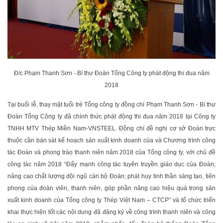
Đ/c Phạm Thanh Sơn - Bí thư Đoàn Tổng Công ty phát động thi đua năm
2018
Tại buổi lễ, thay mặt tuổi trẻ Tổng công ty đồng chí Phạm Thanh Sơn - Bí thư
Đoàn Tổng Công ty đã chính thức phát động thi đua năm 2018 tại Công ty
TNHH MTV Thép Miền Nam-VNSTEEL. Đồng chí đề nghị cơ sở Đoàn trực
thuộc cần bán sát kế hoạch sản xuất kinh doanh của và Chương trình công
tác Đoàn và phong trào thanh niên năm 2018 của Tổng công ty, với chủ đề
công tác năm 2018 “Đẩy mạnh công tác tuyên truyền giáo dục của Đoàn;
nâng cao chất lượng đội ngũ cán bộ Đoàn; phát huy tinh thần sáng tạo, tiên
phong của đoàn viên, thanh niên, góp phần nâng cao hiệu quả trong sản
xuất kinh doanh của Tổng công ty Thép Việt Nam – CTCP” và tổ chức triển
khai thực hiện tốt các nội dung đã đăng ký về công trình thanh niên và công