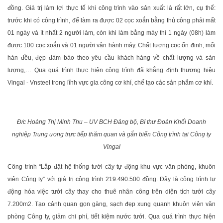
đồng. Giá trị làm lợi thực tế khi công trình vào sản xuất là rất lớn, cụ thể:
trước khi có công trình, để làm ra được 02 cọc xoắn bằng thủ công phải mất
01 ngày và ít nhất 2 người làm, còn khi làm bằng máy thì 1 ngày (08h) làm
được 100 cọc xoắn và 01 người vận hành máy. Chất lượng cọc ổn định, mối
hàn đều, đẹp đảm bảo theo yêu cầu khách hàng về chất lượng và sản
lượng,… Qua quá trình thực hiện công trình đã khẳng định thương hiệu
Vingal - Vnsteel trong lĩnh vực gia công cơ khí, chế tạo các sản phẩm cơ khí.
Đ/c Hoàng Thị Minh Thu – UV BCH Đảng bộ, Bí thư Đoàn Khối Doanh
nghiệp Trung ương trực tiếp thăm quan và gắn biển Công trình tại Công ty
Vingal
Công trình “Lắp đặt hệ thống tưới cây tự động khu vực văn phòng, khuôn
viên Công ty” với giá trị công trình 219.490.500 đồng. Đây là công trình tự
động hóa việc tưới cây thay cho thuê nhân công trên diện tích tưới cây
7.200m2. Tạo cảnh quan gọn gàng, sạch đẹp xung quanh khuôn viên văn
phòng Công ty, giảm chi phí, tiết kiệm nước tưới. Qua quá trình thực hiện