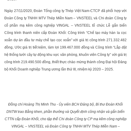
Ngày 27/11/2020, Đoàn Tổng công ty Thép Việt Nam-CTCP đã phối hợp với
Đoàn Công ty TNHH MTV Thép Miền Nam – VNSTEEL và Chi đoàn Công ty
cổ phần mạ kẽm công nghiệp VINGAL – VNSTEEL tổ chức Lễ gắn biển
Công trình thanh niên cấp Đoàn Khối: Công trình “Chế tạo máy hàn la cọc
xoắn dự án đầu tư máy chế tạo cọc xoắn” với giá trị công trình 271.332.482
đồng, Ước giá trị tiết kiệm, làm lợi 199.467.000 đồng và Công trình “Lắp đặt
hệ thống tưới cây tự động khu vực văn phòng, khuôn viên Công ty” với giá trị
công trình 219.490.500 đồng, thiết thực chào mừng thành công Đại hội Đảng
bộ Khối Doanh nghiệp Trung ương lần thứ III, nhiệm kỳ 2020 – 2025.
Đồng chí Hoàng Thị Minh Thu - Ủy viên BCH Đảng bộ, Bí thư Đoàn Khối
DNTW trao Bằng khen, phần thưởng và Quyết định công nhận và gắn biển
CTTN cấp Đoàn Khối, cho tập thể Chi đoàn Công ty CP mạ kẽm công nghiệp
VINGAL – VNSTEEL và Đoàn Công ty TNHH MTV Thép Miền Nam –