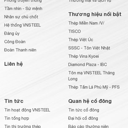
Phòng truyền thống
Thương mại và dịch vụ
Tầm nhìn - Sứ mệnh
Thương hiệu nổi bật
Nhân sự chủ chốt
Thép Miền Nam /V/
Hệ thống VNSTEEL
TISCO
Đảng ủy
Thép Việt Úc
Công Đoàn
SSSC - Tôn Việt Nhật
Đoàn Thanh niên
Thép Vina Kyoei
Liên hệ
Diamond Plaza - IBC
Tôn mạ VNSTEEL Thăng
Long
Thép Tấm Lá Phú Mỹ - PFS
Tin tức
Quan hệ cổ đông
Tin hoạt động VNSTEEL
Tin tức cổ đông
Tin tổng hợp
Đại hội cổ đông
Tin thị trường thép
Báo cáo thường niên