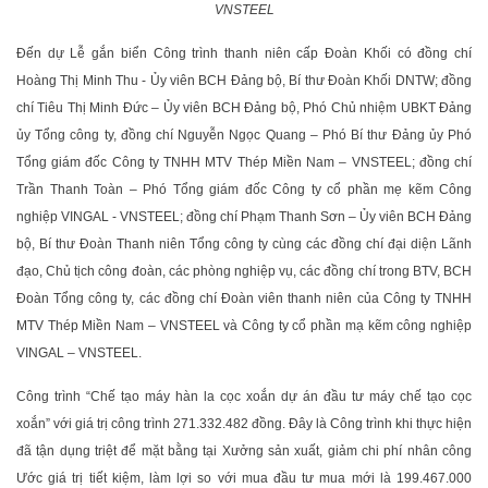
VNSTEEL
Đến dự Lễ gắn biển Công trình thanh niên cấp Đoàn Khối có đồng chí
Hoàng Thị Minh Thu - Ủy viên BCH Đảng bộ, Bí thư Đoàn Khối DNTW; đồng
chí Tiêu Thị Minh Đức – Ủy viên BCH Đảng bộ, Phó Chủ nhiệm UBKT Đảng
ủy Tổng công ty, đồng chí Nguyễn Ngọc Quang – Phó Bí thư Đảng ủy Phó
Tổng giám đốc Công ty TNHH MTV Thép Miền Nam – VNSTEEL; đồng chí
Trần Thanh Toàn – Phó Tổng giám đốc Công ty cổ phần mẹ kẽm Công
nghiệp VINGAL - VNSTEEL; đồng chí Phạm Thanh Sơn – Ủy viên BCH Đảng
bộ, Bí thư Đoàn Thanh niên Tổng công ty cùng các đồng chí đại diện Lãnh
đạo, Chủ tịch công đoàn, các phòng nghiệp vụ, các đồng chí trong BTV, BCH
Đoàn Tổng công ty, các đồng chí Đoàn viên thanh niên của Công ty TNHH
MTV Thép Miền Nam – VNSTEEL và Công ty cổ phần mạ kẽm công nghiệp
VINGAL – VNSTEEL.
Công trình “Chế tạo máy hàn la cọc xoắn dự án đầu tư máy chế tạo cọc
xoắn” với giá trị công trình 271.332.482 đồng. Đây là Công trình khi thực hiện
đã tận dụng triệt để mặt bằng tại Xưởng sản xuất, giảm chi phí nhân công
Ước giá trị tiết kiệm, làm lợi so với mua đầu tư mua mới là 199.467.000