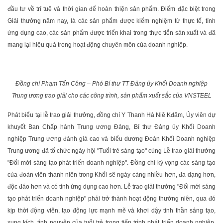
đầu tư về trí tuệ và thời gian để hoàn thiện sản phẩm. Điểm đặc biệt trong
Giải thưởng năm nay, là các sản phẩm được kiểm nghiệm từ thực tế, tính
ứng dụng cao, các sản phẩm được triển khai trong thực tiễn sản xuất và đã
mang lại hiệu quả trong hoạt động chuyên môn của doanh nghiệp.
Đồng chí Phạm Tấn Công – Phó Bí thư TT Đảng ủy Khối Doanh nghiệp
Trung ương trao giải cho các công trình, sản phẩm xuất sắc của VNSTEEL
Phát biểu tại lễ trao giải thưởng, đồng chí Y Thanh Hà Niê Kđăm, Ủy viên dự
khuyết Ban Chấp hành Trung ương Đảng, Bí thư Đảng ủy Khối Doanh
nghiệp Trung ương đánh giá cao và biểu dương Đoàn Khối Doanh nghiệp
Trung ương đã tổ chức ngày hội "Tuổi trẻ sáng tạo" cùng Lễ trao giải thưởng
"Đổi mới sáng tạo phát triển doanh nghiệp". Đồng chí kỳ vọng các sáng tạo
của đoàn viên thanh niên trong Khối sẽ ngày càng nhiều hơn, đa dạng hơn,
độc đáo hơn và có tính ứng dụng cao hơn. Lễ trao giải thưởng "Đổi mới sáng
tạo phát triển doanh nghiệp" phải trở thành hoạt động thường niên, qua đó
kịp thời động viên, tạo động lực mạnh mẽ và khơi dậy tinh thần sáng tạo,
xung kích, tình nguyện của tuổi trẻ trong tiến trình phát triển doanh nghiệp,