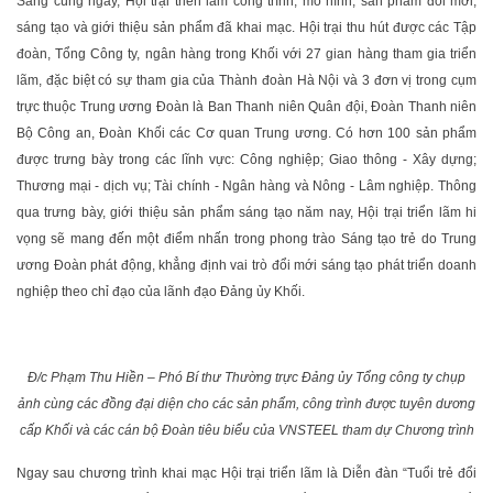
Sáng cùng ngày, Hội trại triển lãm công trình, mô hình, sản phẩm đổi mới,
sáng tạo và giới thiệu sản phẩm đã khai mạc. Hội trại thu hút được các Tập
đoàn, Tổng Công ty, ngân hàng trong Khối với 27 gian hàng tham gia triển
lãm, đặc biệt có sự tham gia của Thành đoàn Hà Nội và 3 đơn vị trong cụm
trực thuộc Trung ương Đoàn là Ban Thanh niên Quân đội, Đoàn Thanh niên
Bộ Công an, Đoàn Khối các Cơ quan Trung ương. Có hơn 100 sản phẩm
được trưng bày trong các lĩnh vực: Công nghiệp; Giao thông - Xây dựng;
Thương mại - dịch vụ; Tài chính - Ngân hàng và Nông - Lâm nghiệp. Thông
qua trưng bày, giới thiệu sản phẩm sáng tạo năm nay, Hội trại triển lãm hi
vọng sẽ mang đến một điểm nhấn trong phong trào Sáng tạo trẻ do Trung
ương Đoàn phát động, khẳng định vai trò đổi mới sáng tạo phát triển doanh
nghiệp theo chỉ đạo của lãnh đạo Đảng ủy Khối.
Đ/c Phạm Thu Hiền – Phó Bí thư Thường trực Đảng ủy Tổng công ty chụp
ảnh cùng các đồng đại diện cho các sản phẩm, công trình được tuyên dương
cấp Khối và các cán bộ Đoàn tiêu biểu của VNSTEEL tham dự Chương trình
Ngay sau chương trình khai mạc Hội trại triển lãm là Diễn đàn “Tuổi trẻ đổi