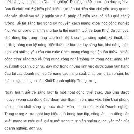
mới, sáng tạo phát triển Doanh nghiệp”. Đã có gần 30 tham luận được gửi về
Ban tổ chức với 6 ý kiến phát biểu trực tiếp tại diễn đàn chủ yếu xoay quanh
các vấn đề về vai trò, ý nghĩa và giải pháp để triển khai có hiệu quả các ý
tưởng, đề tài sáng tạo trong kỷ nguyên cách mạng khoa học công nghiệp
4.0. Với phương châm “sáng tạo là thế mạnh”, tuổi trẻ toàn Khối đã tích cực,
chủ động tập trung nâng cao trình độ khoa học công nghệ, kỹ thuật, bồi
dưỡng nâng cao kỹ năng, kiến thức cơ bản tư duy sáng tạo, khả năng thích
nghi với những yêu cầu của cuộc Cách mạng công nghiệp lần thứ 4. Nhiều
công trình sáng tạo về ứng dụng công nghệ thông tin trong hoạt động sản
xuất kinh doanh, dịch vụ, đây một trong những lĩnh vực được quan tâm hàng
đầu tại các doanh nghiệp để nâng cao năng suất, chất lượng sản phẩm, trở
thành một thế mạnh của Khối Doanh nghiệp Trung ương.
Ngày hội “Tuổi trẻ sáng tạo” là một hoạt động thiết thực, đáp ứng được
nguyện vọng của đông đảo đoàn viên thanh niên, qua việc triển khai phong
trào, phẩm chất sáng tạo của đoàn viên, thanh niên Khối Doanh nghiệp
Trung ương được phát huy hiệu quả trong học tập, công tác, lao động sản
xuất, mang lại hiệu quả, giá trị mới trong thực hiện nhiệm vụ chuyên môn của
doanh nghiệp, đơn vị./.