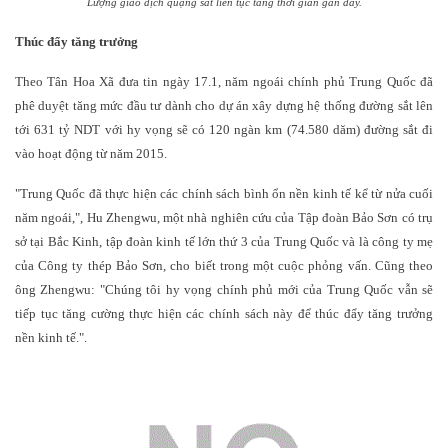
Lượng giao dịch quặng sắt liên tục tăng thời gian gần đây.
Thúc đẩy tăng trưởng
Theo Tân Hoa Xã đưa tin ngày 17.1, năm ngoái chính phủ Trung Quốc đã
phê duyệt tăng mức đầu tư dành cho dự án xây dựng hệ thống đường sắt lên
tới 631 tỷ NDT với hy vọng sẽ có 120 ngàn km (74.580 dăm) đường sắt đi
vào hoạt động từ năm 2015.
"Trung Quốc đã thực hiện các chính sách bình ổn nền kinh tế kể từ nửa cuối
năm ngoái,", Hu Zhengwu, một nhà nghiên cứu của Tập đoàn Bảo Sơn có trụ
sở tại Bắc Kinh, tập đoàn kinh tế lớn thứ 3 của Trung Quốc và là công ty mẹ
của Công ty thép Bảo Sơn, cho biết trong một cuộc phỏng vấn. Cũng theo
ông Zhengwu: "Chúng tôi hy vọng chính phủ mới của Trung Quốc vẫn sẽ
tiếp tục tăng cường thực hiện các chính sách này để thúc đẩy tăng trưởng
nền kinh tế.".