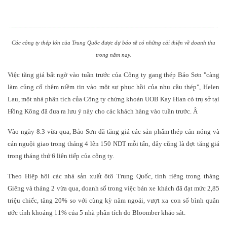
Các công ty thép lớn của Trung Quốc được dự báo sẽ có những cải thiện về doanh thu
trong năm nay.
Việc tăng giá bất ngờ vào tuần trước của Công ty gang thép Bảo Sơn "càng
làm củng cố thêm niềm tin vào một sự phục hồi của nhu cầu thép", Helen
Lau, một nhà phân tích của Công ty chứng khoán UOB Kay Hian có trụ sở tại
Hồng Kông đã đưa ra lưu ý này cho các khách hàng vào tuần trước.
Â
Vào ngày 8.3 vừa qua, Bảo Sơn đã tăng giá các sản phẩm thép cán nóng và
cán nguội giao trong tháng 4 lên 150 NDT mỗi tấn, đây cũng là đợt tăng giá
trong tháng thứ 6 liên tiếp của công ty.
Theo Hiệp hội các nhà sản xuất ôtô Trung Quốc, tính riêng trong tháng
Giêng và tháng 2 vừa qua, doanh số trong việc bán xe khách đã đạt mức 2,85
triệu chiếc, tăng 20% so với cùng kỳ năm ngoái, vượt xa con số bình quân
ước tính khoảng 11% của 5 nhà phân tích do Bloomber khảo sát.