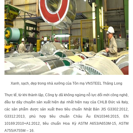
Xanh, sạch, đẹp trong nhà xưởng của Tôn mạ VNSTEEL Thăng Long
Thực tế, từ khi thành lập, Công ty đã không ngừng nỗ lực đổi mới công nghệ,
đầu tư dây chuyền sản xuất hiện đại nhất hiện nay của CHLB Đức và Italy,
các sản phẩm được sản xuất theo tiêu chuẩn Nhật Bản JIS G3302:2012,
G3312:2013, phù hợp tiêu chuẩn Châu Âu EN10346:2015, EN
10169:2010+A1:2012, tiêu chuẩn Hoa Kỳ ASTM A653/A653M-15, ASTM
A755/A755M – 16.