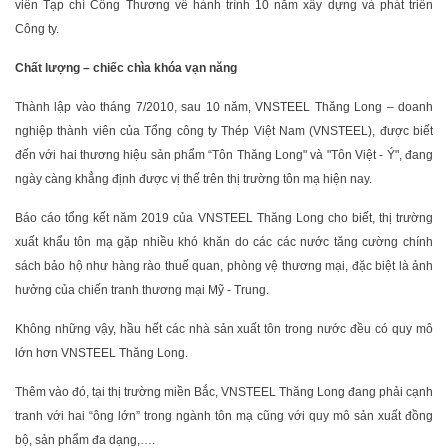
viên Tạp chí Công Thương về hành trình 10 năm xây dựng và phát triển
Công ty.
Chất lượng – chiếc chìa khóa vạn năng
Thành lập vào tháng 7/2010, sau 10 năm, VNSTEEL Thăng Long – doanh
nghiệp thành viên của Tổng công ty Thép Việt Nam (VNSTEEL), được biết
đến với hai thương hiệu sản phẩm “Tôn Thăng Long" và "Tôn Việt - Ý", đang
ngày càng khẳng định được vị thế trên thị trường tôn mạ hiện nay.
Báo cáo tổng kết năm 2019 của VNSTEEL Thăng Long cho biết, thị trường
xuất khẩu tôn mạ gặp nhiều khó khăn do các các nước tăng cường chính
sách bảo hộ như hàng rào thuế quan, phòng vệ thương mại, đặc biệt là ảnh
hưởng của chiến tranh thương mại Mỹ - Trung.
Không những vậy, hầu hết các nhà sản xuất tôn trong nước đều có quy mô
lớn hơn VNSTEEL Thăng Long.
Thêm vào đó, tại thị trường miền Bắc, VNSTEEL Thăng Long đang phải cạnh
tranh với hai “ông lớn” trong ngành tôn mạ cũng với quy mô sản xuất đồng
bộ, sản phẩm đa dạng,….