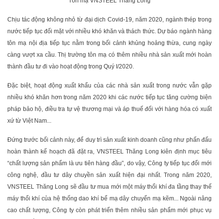
Tôn mạ VNSTEEL Thăng Long
Chịu tác động không nhỏ từ đại dịch Covid-19, năm 2020, ngành thép trong
nước tiếp tục đối mặt với nhiều khó khăn và thách thức. Dự báo ngành hàng
tôn mạ nội địa tiếp tục nằm trong bối cảnh khủng hoảng thừa, cung ngày
càng vượt xa cầu. Thị trường tôn mạ có thêm nhiều nhà sản xuất mới hoàn
thành đầu tư đi vào hoạt động trong Quý I/2020.
Đặc biệt, hoạt động xuất khẩu của các nhà sản xuất trong nước vẫn gặp
nhiều khó khăn hơn trong năm 2020 khi các nước tiếp tục tăng cường biện
pháp bảo hộ, điều tra tự vệ thương mại và áp thuế đối với hàng hóa có xuất
xứ từ Việt Nam...
Đứng trước bối cảnh này, để duy trì sản xuất kinh doanh cũng như phấn đấu
hoàn thành kế hoạch đã đặt ra, VNSTEEL Thăng Long kiên định mục tiêu
“chất lượng sản phẩm là ưu tiên hàng đầu”, do vậy, Công ty tiếp tục đổi mới
công nghệ, đầu tư dây chuyền sản xuất hiện đại nhất. Trong năm 2020,
VNSTEEL Thăng Long sẽ đầu tư mua mới một máy thổi khí đa tầng thay thế
máy thổi khí của hệ thống dao khí bể mạ dây chuyển mạ kẽm... Ngoài nâng
cao chất lượng, Công ty còn phát triển thêm nhiều sản phẩm mới phục vụ