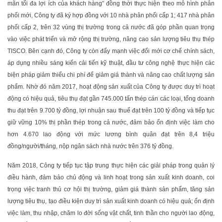
mãn tối đa lợi ích của khách hàng” đồng thời thực hiện theo mô hình phân
phối mới, Công ty đã ký hợp đồng với 10 nhà phân phối cấp 1; 417 nhà phân
phối cấp 2, trên 32 vùng thị trường trong cả nước đã góp phần quan trọng
vào việc phát triển và mở rộng thị trường, nâng cao sản lượng tiêu thụ thép
TISCO. Bên cạnh đó, Công ty còn đẩy mạnh việc đổi mới cơ chế chính sách,
áp dụng nhiều sáng kiến cải tiến kỹ thuật, đầu tư công nghệ thực hiện các
biện pháp giảm thiểu chi phí để giảm giá thành và nâng cao chất lượng sản
phẩm. Nhờ đó năm 2017, hoạt động sản xuất của Công ty được duy trì hoạt
động có hiệu quả, tiêu thụ đạt gần 745.000 tấn thép cán các loại, tổng doanh
thu đạt trên 9.700 tỷ đồng, lợi nhuận sau thuế đạt trên 100 tỷ đồng và tiếp tục
giữ vững 10% thị phần thép trong cả nước, đảm bảo ổn định việc làm cho
hơn 4.670 lao động với mức lương bình quân đạt trên 8,4 triệu
đồng/người/tháng, nộp ngân sách nhà nước trên 376 tỷ đồng.
Năm 2018, Công ty tiếp tục tập trung thực hiện các giải pháp trong quản lý
điều hành, đảm bảo chủ động và linh hoạt trong sản xuất kinh doanh, coi
trọng việc tranh thủ cơ hội thị trường, giảm giá thành sản phẩm, tăng sản
lượng tiêu thụ, tạo điều kiện duy trì sản xuất kinh doanh có hiệu quả; ổn định
việc làm, thu nhập, chăm lo đời sống vật chất, tinh thần cho người lao động,