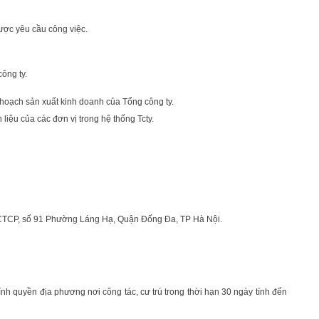
ược yêu cầu công việc.
ông ty.
ế hoạch sản xuất kinh doanh của Tổng công ty.
iệu của các đơn vị trong hệ thống Tcty.
 CTCP, số 91 Phường Láng Hạ, Quận Đống Đa, TP Hà Nội.
ính quyền địa phương nơi công tác, cư trú trong thời hạn 30 ngày tính đến