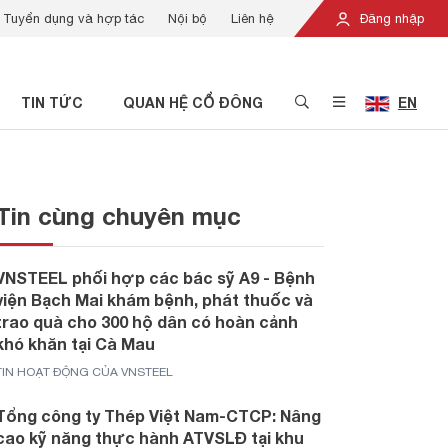
Tuyển dụng và hợp tác
Nội bộ
Liên hệ
Đăng nhập
TIN TỨC
QUAN HỆ CỔ ĐÔNG
EN
Tin cùng chuyên mục
VNSTEEL phối hợp các bác sỹ A9 - Bệnh
viện Bạch Mai khám bệnh, phát thuốc và
trao quà cho 300 hộ dân có hoàn cảnh
khó khăn tại Cà Mau
TIN HOẠT ĐỘNG CỦA VNSTEEL
Tổng công ty Thép Việt Nam-CTCP: Nâng
cao kỹ năng thực hành ATVSLĐ tại khu