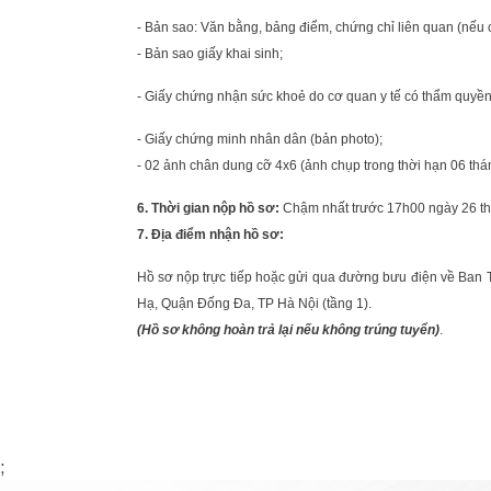
- Bản sao: Văn bằng, bảng điểm, chứng chỉ liên quan (nếu c
- Bản sao giấy khai sinh;
- Giấy chứng nhận sức khoẻ do cơ quan y tế có thẩm quyền 
- Giấy chứng minh nhân dân (bản photo);
- 02 ảnh chân dung cỡ 4x6 (ảnh chụp trong thời hạn 06 thá
6. Thời gian nộp hồ sơ:
Chậm nhất trước 17h00 ngày 26 t
7. Địa điểm nhận hồ sơ:
Hồ sơ nộp trực tiếp hoặc gửi qua đường bưu điện về Ba
Hạ, Quận Đống Đa, TP Hà Nội (tầng 1).
(Hồ sơ không hoàn trả lại nếu không trúng tuyển)
.
;