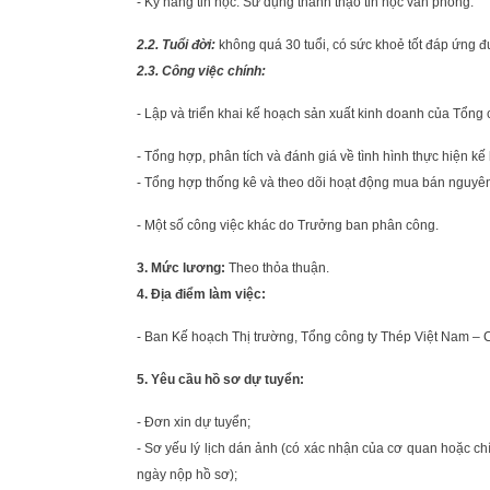
- Kỹ năng tin học: Sử dụng thành thạo tin học văn phòng.
2.2. Tuổi đời:
không quá 30 tuổi, có sức khoẻ tốt đáp ứng đ
2.3. Công việc chính:
- Lập và triển khai kế hoạch sản xuất kinh doanh của Tổng c
- Tổng hợp, phân tích và đánh giá về tình hình thực hiện k
- Tổng hợp thống kê và theo dõi hoạt động mua bán nguyên l
- Một số công việc khác do Trưởng ban phân công.
3. Mức lương:
Theo thỏa thuận.
4. Địa điểm làm việc:
- Ban Kế hoạch Thị trường, Tổng công ty Thép Việt Nam –
5. Yêu cầu hồ sơ dự tuyển:
- Đơn xin dự tuyển;
- Sơ yếu lý lịch dán ảnh (có xác nhận của cơ quan hoặc ch
ngày nộp hồ sơ);