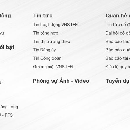
động
Tin tức
Quan hệ 
Tin hoạt động VNSTEEL
Tin tức cổ 
vụ
Tin tổng hợp
Đại hội cổ đ
Tin thị trường thép
Báo cáo thư
ổi bật
Tin Đảng ủy
Báo cáo quản
Tin Công đoàn
Báo cáo tài 
Gương mặt VNSTEEL
Điều lệ quy 
Phóng sự Ảnh - Video
Tuyển dụ
ật
ăng Long
 - PFS