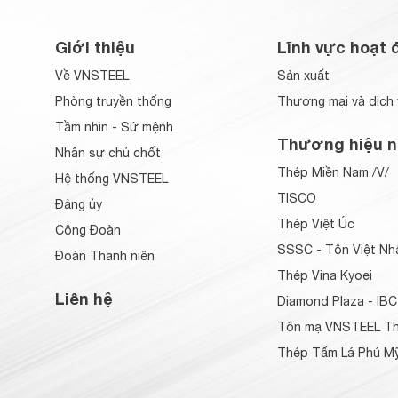
Giới thiệu
Lĩnh vực hoạt 
Về VNSTEEL
Sản xuất
Phòng truyền thống
Thương mại và dịch 
Tầm nhìn - Sứ mệnh
Thương hiệu n
Nhân sự chủ chốt
Thép Miền Nam /V/
Hệ thống VNSTEEL
TISCO
Đảng ủy
Thép Việt Úc
Công Đoàn
SSSC - Tôn Việt Nh
Đoàn Thanh niên
Thép Vina Kyoei
Liên hệ
Diamond Plaza - IBC
Tôn mạ VNSTEEL Th
Thép Tấm Lá Phú Mỹ