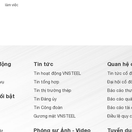
làm việc
động
Tin tức
Quan hệ 
Tin hoạt động VNSTEEL
Tin tức cổ 
vụ
Tin tổng hợp
Đại hội cổ đ
Tin thị trường thép
Báo cáo thư
ổi bật
Tin Đảng ủy
Báo cáo quản
Tin Công đoàn
Báo cáo tài 
Gương mặt VNSTEEL
Điều lệ quy 
Phóng sự Ảnh - Video
Tuyển dụ
ật