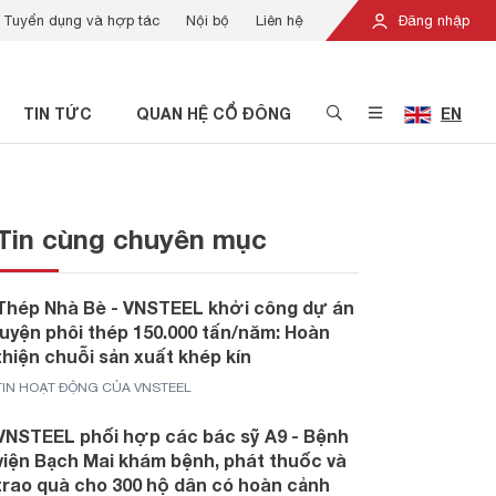
Tuyển dụng và hợp tác
Nội bộ
Liên hệ
Đăng nhập
TIN TỨC
QUAN HỆ CỔ ĐÔNG
EN
Tin cùng chuyên mục
Thép Nhà Bè - VNSTEEL khởi công dự án
luyện phôi thép 150.000 tấn/năm: Hoàn
thiện chuỗi sản xuất khép kín
TIN HOẠT ĐỘNG CỦA VNSTEEL
VNSTEEL phối hợp các bác sỹ A9 - Bệnh
viện Bạch Mai khám bệnh, phát thuốc và
trao quà cho 300 hộ dân có hoàn cảnh