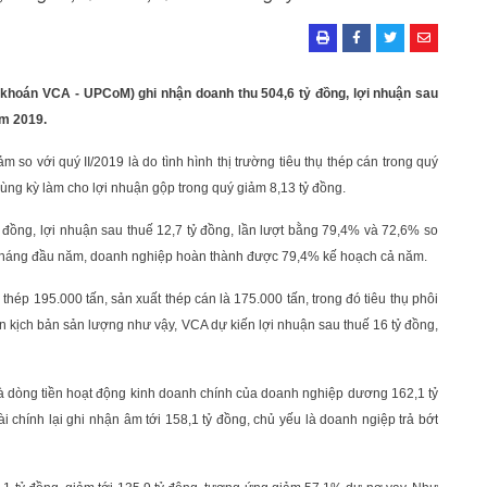
hoán VCA - UPCoM) ghi nhận doanh thu 504,6 tỷ đồng, lợi nhuận sau
ăm 2019.
m so với quý II/2019 là do tình hình thị trường tiêu thụ thép cán trong quý
cùng kỳ làm cho lợi nhuận gộp trong quý giảm 8,13 tỷ đồng.
đồng, lợi nhuận sau thuế 12,7 tỷ đồng, lần lượt bằng 79,4% và 72,6% so
6 tháng đầu năm, doanh nghiệp hoàn thành được 79,4% kế hoạch cả năm.
hép 195.000 tấn, sản xuất thép cán là 175.000 tấn, trong đó tiêu thụ phôi
rên kịch bản sản lượng như vậy, VCA dự kiến lợi nhuận sau thuế 16 tỷ đồng,
à dòng tiền hoạt động kinh doanh chính của doanh nghiệp dương 162,1 tỷ
ài chính lại ghi nhận âm tới 158,1 tỷ đồng, chủ yếu là doanh ngiệp trả bớt