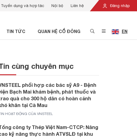
Tuyển dụng và hợp tác
Nội bộ
Liên hệ
Đăng nhập
TIN TỨC
QUAN HỆ CỔ ĐÔNG
EN
Tin cùng chuyên mục
VNSTEEL phối hợp các bác sỹ A9 - Bệnh
viện Bạch Mai khám bệnh, phát thuốc và
trao quà cho 300 hộ dân có hoàn cảnh
khó khăn tại Cà Mau
TIN HOẠT ĐỘNG CỦA VNSTEEL
Tổng công ty Thép Việt Nam-CTCP: Nâng
cao kỹ năng thực hành ATVSLĐ tại khu