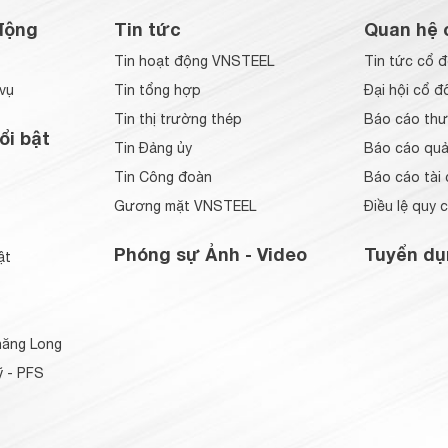
động
Tin tức
Quan hệ 
Tin hoạt động VNSTEEL
Tin tức cổ 
vụ
Tin tổng hợp
Đại hội cổ đ
Tin thị trường thép
Báo cáo thư
ổi bật
Tin Đảng ủy
Báo cáo quản
Tin Công đoàn
Báo cáo tài 
Gương mặt VNSTEEL
Điều lệ quy 
Phóng sự Ảnh - Video
Tuyển dụ
ật
ăng Long
 - PFS