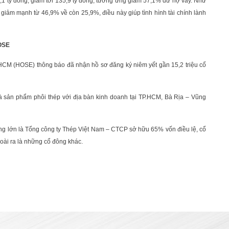
2,1 tỷ đồng, giảm tới 135,9 tỷ đông, tương ứng giảm 57,1% dư nợ vay. Như
 giảm mạnh từ 46,9% về còn 25,9%, điều này giúp tình hình tài chính lành
OSE
HCM (HOSE) thông báo đã nhận hồ sơ đăng ký niêm yết gần 15,2 triệu cổ
 sản phẩm phôi thép với địa bàn kinh doanh tại TP.HCM, Bà Rịa – Vũng
ông lớn là Tổng công ty Thép Việt Nam – CTCP sở hữu 65% vốn điều lệ, cổ
ài ra là những cổ đông khác.