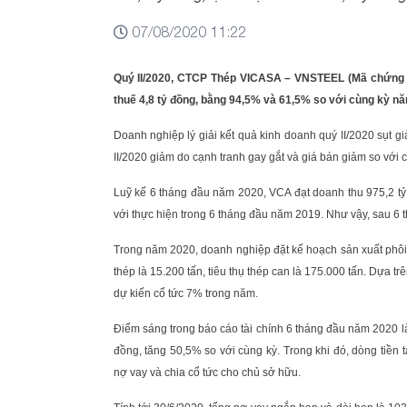
07/08/2020 11:22
Quý II/2020, CTCP Thép VICASA – VNSTEEL (Mã chứng k
thuế 4,8 tỷ đồng, bằng 94,5% và 61,5% so với cùng kỳ n
Doanh nghiệp lý giải kết quả kinh doanh quý II/2020 sụt giả
II/2020 giảm do cạnh tranh gay gắt và giá bán giảm so với 
Luỹ kế 6 tháng đầu năm 2020, VCA đạt doanh thu 975,2 tỷ 
với thực hiện trong 6 tháng đầu năm 2019. Như vậy, sau 
Trong năm 2020, doanh nghiệp đặt kế hoạch sản xuất phôi t
thép là 15.200 tấn, tiêu thụ thép can là 175.000 tấn. Dựa t
dự kiến cổ tức 7% trong năm.
Điểm sáng trong báo cáo tài chính 6 tháng đầu năm 2020 l
đồng, tăng 50,5% so với cùng kỳ. Trong khi đó, dòng tiền t
nợ vay và chia cổ tức cho chủ sở hữu.