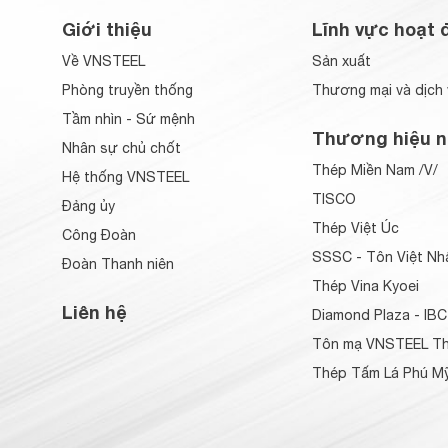
Giới thiệu
Lĩnh vực hoạt 
Về VNSTEEL
Sản xuất
Phòng truyền thống
Thương mại và dịch 
Tầm nhìn - Sứ mệnh
Thương hiệu n
Nhân sự chủ chốt
Thép Miền Nam /V/
Hệ thống VNSTEEL
TISCO
Đảng ủy
Thép Việt Úc
Công Đoàn
SSSC - Tôn Việt Nh
Đoàn Thanh niên
Thép Vina Kyoei
Liên hệ
Diamond Plaza - IBC
Tôn mạ VNSTEEL Th
Thép Tấm Lá Phú Mỹ