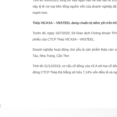
Tính tới 30/6/2020, tổng nợ vay ngắn hạn và dài hạn là 10
vậy, tỷ lệ nợ vay trên tổng nguồn vốn của doanh nghiệp đã
mạnh hơn.
Thép VICASA – VNSTEEL đang chuẩn bị niêm yết trên H
Trước đó, ngày 16/7/2020, Sở Giao dịch Chứng khoán TP.
phiếu của CTCP Thép VICASA – VNSTEEL.
Doanh nghiệp hoạt động chủ yếu là sản phẩm thép cán và
Tàu, Nha Trang, Cần Thơ.
Tính tới 31/12/2019, cơ cấu cổ đông của VCA với hai cổ đ
đông CTCP Thép Đà Nẵng sở hữu 7,14% vốn điều lệ và ngo
;