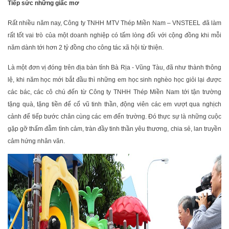
Tiếp sức những giấc mơ
Rất nhiều năm nay, Công ty TNHH MTV Thép Miền Nam – VNSTEEL đã làm
rất tốt vai trò của một doanh nghiệp có tấm lòng đối với cộng đồng khi mỗi
năm dành tới hơn 2 tỷ đồng cho công tác xã hội từ thiện.
Là một đơn vị đóng trên địa bàn tỉnh Bà Rịa - Vũng Tàu, đã như thành thông
lệ, khi năm học mới bắt đầu thì những em học sinh nghèo học giỏi lại được
các bác, các cô chú đến từ Công ty TNHH Thép Miền Nam tới tận trường
tặng quà, tặng tiền để cổ vũ tinh thần, động viên các em vượt qua nghịch
cảnh để tiếp bước chân cùng các em đến trường. Đó thực sự là những cuộc
gặp gỡ thấm đẫm tình cảm, tràn đầy tinh thần yêu thương, chia sẻ, lan truyền
cảm hứng nhân văn.