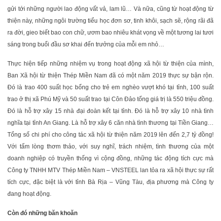
gửi tới những người lao động vất vả, lam lũ… Và nữa, cũng từ hoạt động từ
thiện này, những ngôi trường tiểu học đơn sơ, tinh khôi, sạch sẽ, rộng rãi đã
ra đời, gieo biết bao con chữ, ươm bao nhiêu khát vọng về một tương lai tươi
sáng trong buổi đầu sơ khai đến trưởng của mỗi em nhỏ…
Thực hiện tiếp những nhiệm vụ trong hoạt động xã hội từ thiện của mình,
Ban Xã hội từ thiện Thép Miền Nam đã có một năm 2019 thực sự bận rộn.
Đó là trao 400 suất học bổng cho trẻ em nghèo vượt khó tại tỉnh, 100 suất
trao ở thị xã Phú Mỹ và 50 suất trao tại Côn Đảo tổng giá trị là 550 triệu đồng.
Đó là hỗ trợ xây 15 nhà đại đoàn kết tại tỉnh. Đó là hỗ trợ xây 10 nhà tình
nghĩa tại tỉnh An Giang. Là hỗ trợ xây 6 căn nhà tình thương tại Tiền Giang…
Tổng số chi phí cho công tác xã hội từ thiện năm 2019 lên đến 2,7 tỷ đồng!
Với tấm lòng thơm thảo, với suy nghĩ, trách nhiệm, tình thương của một
doanh nghiệp có truyền thống vì cộng đồng, những tác động tích cực mà
Công ty TNHH MTV Thép Miền Nam – VNSTEEL lan tỏa ra xã hội thực sự rất
tích cực, đặc biệt là với tỉnh Bà Rịa – Vũng Tàu, địa phương mà Công ty
đang hoạt động.
Còn đó những băn khoăn