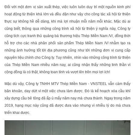
Đối với một đơn vị sản xuất thép, việc luôn luôn duy trì một nguồn kinh phí
hoạt động từ thiện khá lớn và đều đặn như vậy cho công tác xã hội từ thiện
thực sự không hề dễ dàng, khi mà lợi nhuận mỗi năm mỗi khác. Mặc dù ai
cũng biết, thông qua những công trình xã hội từ thiện ý nghĩa này, Công ty
cũng tích cực tranh thủ quảng bá thương hiệu Thép Miền Nam /V/, đồng thời
hỗ trợ cho các nhà phân phối sản phẩm Thép Miền Nam /V/ nhằm tạo ra
những ảnh hưởng tốt tới địa phương cũng như tới những đơn vị cung cấp
nguyên liệu chính cho Công ty. Tuy nhiên, nhìn vào những công trình từ thiện
của Thép Miền Nam nhiều năm nay, ai cũng nhận thấy những tinh thần vì
cộng đồng là có thật, không toan tính và vượt lên trên mọi lợi ích!
Mặc dù vậy, Công ty TNHH MTV Thép Miền Nam - VNSTEEL vẫn cảm thấy
băn khoăn, day dứt vì một việc chưa làm được. Đó là kế hoạch xóa cầu khỉ
xây dựng cầu bê tông đã ấp ủ mấy năm nay mà chưa thành. Ngay trong năm
2019, hạng mục này cũng đã được đưa vào nhưng vì nhiều lý do mà chưa
triển khai được.