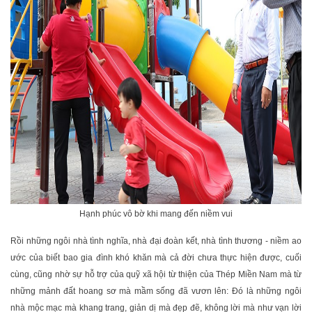
Hạnh phúc vô bờ khi mang đến niềm vui
Rồi những ngôi nhà tình nghĩa, nhà đại đoàn kết, nhà tình thương - niềm ao
ước của biết bao gia đình khó khăn mà cả đời chưa thực hiện được, cuối
cùng, cũng nhờ sự hỗ trợ của quỹ xã hội từ thiện của Thép Miền Nam mà từ
những mảnh đất hoang sơ mà mầm sống đã vươn lên: Đó là những ngôi
nhà mộc mạc mà khang trang, giản dị mà đẹp đẽ, không lời mà như vạn lời