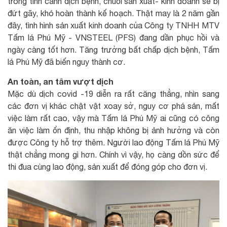
trong tình cảnh dịch bệnh, chuỗi sản xuất- kinh doanh sẽ bị
đứt gãy, khó hoàn thành kế hoạch. Thật may là 2 năm gần
đây, tình hình sản xuất kinh doanh của Công ty TNHH MTV
Tấm lá Phú Mỹ - VNSTEEL (PFS) đang dần phục hồi và
ngày càng tốt hơn. Tăng trưởng bất chấp dịch bệnh, Tấm
lá Phú Mỹ đã biến nguy thành cơ.
An toàn, an tâm vượt dịch
Mặc dù dịch covid -19 diễn ra rất căng thẳng, nhìn sang
các đơn vị khác chật vật xoay sở, nguy cơ phá sản, mất
việc làm rất cao, vậy mà Tấm lá Phú Mỹ ai cũng có công
ăn việc làm ổn định, thu nhập không bị ảnh hưởng và còn
được Công ty hỗ trợ thêm. Người lao động Tấm lá Phú Mỹ
thật chẳng mong gì hơn. Chính vì vậy, họ càng dồn sức để
thi đua cùng lao động, sản xuất để đóng góp cho đơn vị.