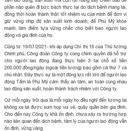
tâm lao động, sản xuất mà còn rất hăng say chiến đấu để
phần nào quên đi bức bách thực tại do dịch bệnh mang lại,
đồng thời hoàn thành thật tốt nhiệm vụ của mình để đơn vị
giữ vững nhịp độ sản xuất kinh doanh, để Phú Mỹ khỏe
mạnh, làm điểm tựa vững chắc cho biết bao người lao
động và gia đình của họ.
Cũng từ 19/07/2021- khi áp dụng Chỉ thị 16 của Thủ tướng
Chính phủ, Công đoàn Công ty cùng chính quyền đã hỗ trợ
cho người lao động đang thực hiện 3 tại chỗ số tiền
200.000 đồng/ngày (ngoài tiền lương) bao gồm cả thứ 7 và
chủ nhật. Đây thực sự là một động lực rất lớn để người lao
động Tấm lá Phú Mỹ cảm thấy an tâm, an toàn cùng nhau
lao động sản xuất, hoàn thành trách nhiệm với Công ty.
Cứ mỗi ngày trôi qua là mỗi ngày họ đều nghĩ đến tương lai
không xa lại được sum họp vui vẻ, quây quần bên gia đình.
Cho đến nay Công ty khá ổn định, chưa xảy ra trường hợp
nào liên quan đến dịch bệnh, tâm lý của người lao động vẫn
ổn định, vững vàng.