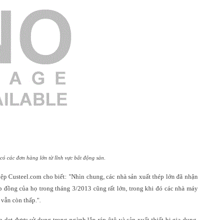
có các đơn hàng lớn từ lĩnh vực bất động sản.
ệp Custeel.com cho biết:
"Nhìn chung, các nhà sản xuất thép lớn đã nhận
p đồng của họ trong tháng 3/2013 cũng
rất lớn
, trong khi đó các nhà máy
g
vẫn còn thấp.
"
.
ép
dẹt
được sử dụng
trong ngành lắp ráp
ôtô và
sản xuất thiết bị gia dụng
.