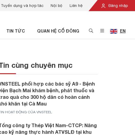
Tuyển dụng và hợp tác
Nội bộ
Liên hệ
Đăng nhập
TIN TỨC
QUAN HỆ CỔ ĐÔNG
EN
Tin cùng chuyên mục
VNSTEEL phối hợp các bác sỹ A9 - Bệnh
viện Bạch Mai khám bệnh, phát thuốc và
trao quà cho 300 hộ dân có hoàn cảnh
khó khăn tại Cà Mau
TIN HOẠT ĐỘNG CỦA VNSTEEL
Tổng công ty Thép Việt Nam-CTCP: Nâng
cao kỹ năng thực hành ATVSLĐ tại khu