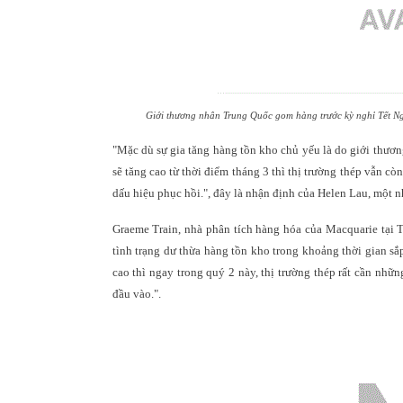
Giới t
hương nhân Trung Quốc
gom hàng trước kỳ nghỉ Tết Ng
"
Mặc dù sự gia tăng hàng tồn kho chủ yếu là do giới thươ
sẽ tăng cao từ thời điểm tháng 3 thì thị trường thép vẫn cò
dấu hiệu phục hồi.
"
, đây là nhận định của Helen Lau, một
Graeme Train, nhà phân tích hàng hóa của Macquarie tại T
tình trạng dư thừa hàng tồn kho trong khoảng thời gian sắ
cao thì ngay trong quý 2 này, thị trường thép rất cần nhữ
đầu vào.
"
.