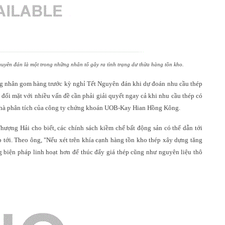
uyên đán là một trong những nhân tố gây ra tình trạng dư thừa hàng tồn kho.
ng nhân gom hàng trước kỳ nghỉ Tết Nguyên đán khi dự đoán nhu cầu thép
n đối mặt với nhiều vấn đề cần phải giải quyết ngay cả khi nhu cầu thép có
 nhà phân tích của công ty chứng khoán UOB-Kay Hian Hồng Kông.
hượng Hải cho biết, các chính sách kiềm chế bất động sản có thể dẫn tới
p tới. Theo ông,
"
Nếu xét trên khía cạnh hàng tồn kho thép xây dựng tăng
ng biện pháp linh hoạt hơn để thúc đẩy giá thép cũng như nguyên liệu thô