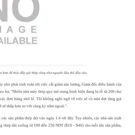
t hơn để thúc đẩy giá thép cũng như nguyên liệu thô đầu vào.
y nhỏ phải tính toán tới việc cắt giảm sản lượng, Giám đốc điều hành của
heo bà,
"
Nhiều nhà máy thép quy mô trung bình hiện đang bị lỗ từ 200 cho
các đơn hàng nhỏ lẻ. Tôi không nghi ngờ về việc sẽ có một đợt tăng giá
lẽ sẽ thấp hơn so với cùng kỳ năm ngoái.
"
.
 các sản phẩm thép dẹt vào ngày 1.4 tới đây. Tuy nhiên, các nhà sản xuất
g thép dài xuống từ 100 đến 250 NDT ($16 – $40) cho mỗi tấn sản phẩm,