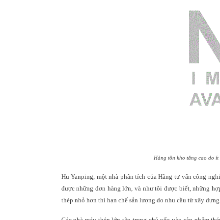
Hàng tồn kho tăng cao do ít 
Hu Yanping, một nhà phân tích của Hãng tư vấn công nghi
được
những
đơn hàng lớn, và như tôi
được
biết,
những
hợ
thép nhỏ hơn
thì
hạn chế sản lượng do nhu cầu từ xây dựn
Các nhà máy thép lớn tập trung chủ yếu vào sản phẩm th