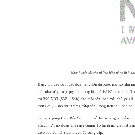
Ngành thép rất cần những biện pháp linh hoạ
Hàng tồn cao có ít các đơn hàng lớn đã buộc một số nhà má
một nhà máy thép quy mô trung bình ở Hà Bắc cho biết. T
tới 300 NDT ($32 – $48) cho mỗi tấn thép với chủ yếu là 
trong quý 2 sắp tới, nhưng tổng sản lượng tiêu thụ thép có 
Công ty gang thép Bảo Sơn cho biết họ sẽ tăng giá hầu hết
khác như Tập đoàn Shagang Giang Tô lại giảm giá mặt hàn
theo số liệu mà Steel Index đã cung cấp.