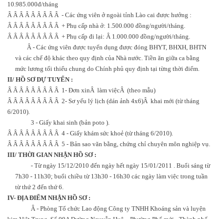
10.985.000đ/tháng
Â Â Â Â Â Â Â Â Â
- Các ứng viên ở ngoài tỉnh Lào cai được hưởng :
Â Â Â Â Â Â Â Â Â
+ Phụ cấp nhà ở: 1.500.000 đồng/người/tháng.
Â Â Â Â Â Â Â Â Â
+ Phụ cấp đi lại:
Â
1.000.000 đồng/người/tháng.
Â
- Các ứng viên được tuyển dụng được đóng BHYT, BHXH, BHTN
và các chế độ khác theo quy định của Nhà nước. Tiền ăn giữa ca bằng
mức lương tối thiểu chung do Chính phủ quy định tại từng thời điểm.
II/ HỒ SƠ DỰ TUYỂN :
Â Â Â Â Â Â Â Â Â
1- Đơn xin
Â
làm việc
Â
(theo mẫu)
Â
Â Â Â Â Â Â Â Â
2- Sơ yếu lý lịch (dán ảnh 4x6)
Â
khai mới (từ tháng
6/2010).
3 - Giấy khai sinh (bản poto ).
Â
Â Â Â Â Â Â Â Â
4 - Giấy khám sức khoẻ (từ tháng 6/2010).
Â Â Â Â Â Â Â Â Â
5 - Bản sao văn bằng, chứng chỉ chuyên môn nghiệp vụ.
III/ THỜI GIAN NHẬN HỒ SƠ :
- Từ ngày 15/12/2010 đến ngày hết ngày 15/01/2011 . Buổi sáng từ
7h30 - 11h30; buổi chiều từ 13h30 - 16h30 các ngày làm việc trong tuần
từ thứ 2 đến thứ 6.
IV- ĐỊA ĐIỂM NHẬN HỒ SƠ :
Â
- Phòng Tổ chức Lao động Công ty TNHH Khoáng sản và luyện