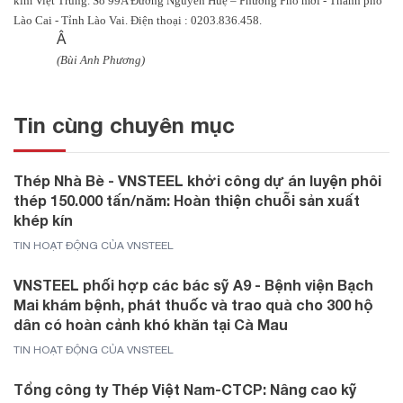
kim Việt Trung. Số 99A Đường Nguyễn Huệ – Phường Phố mới - Thành phố
Lào Cai - Tỉnh Lào Vai. Điện thoại : 0203.836.458.
Â
(Bùi Anh Phương)
Tin cùng chuyên mục
Thép Nhà Bè - VNSTEEL khởi công dự án luyện phôi
thép 150.000 tấn/năm: Hoàn thiện chuỗi sản xuất
khép kín
TIN HOẠT ĐỘNG CỦA VNSTEEL
VNSTEEL phối hợp các bác sỹ A9 - Bệnh viện Bạch
Mai khám bệnh, phát thuốc và trao quà cho 300 hộ
dân có hoàn cảnh khó khăn tại Cà Mau
TIN HOẠT ĐỘNG CỦA VNSTEEL
Tổng công ty Thép Việt Nam-CTCP: Nâng cao kỹ