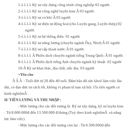
1-
Kỹ sư xây dựng công trình công nghiệp:02 người.
Â Â Â Â
2-
Kỹ sư công nghệ luyện kim:
Â
03 người.
Â Â Â Â
3-
Kỹ sư cơ khí:
Â
03 người
Â Â Â Â
4-
Kỹ sư điện tự động hoá (cho Luyện gang, Luyện thép):
02
Â Â Â Â
người.
5-
Kỹ sư hệ thống điện: 01 người.
Â Â Â Â
6-
Kỹ sư năng lượng (chuyên ngành Ôxy, Nitơ):
Â
01 người.
Â Â Â Â
7-
Kỹ sư cấp thoát nước:
Â
01 người.
Â Â Â Â
8-
Â
Phiên dịch chuyên ngành tiếng Trung Quốc:
Â
01 người.
Â Â Â Â
9-
Â
Phiên dịch tiếng Anh chuyên ngành kỹ thuật :02 người
Â Â Â Â
10-
Â
Kỹ sư khai thác, địa chất, trắc địa: 03 người
+Yêu cầu
:
Â Â Â
- Tuổi đời từ 20 đến 40 tuổi. Đảm bảo đủ sức khoẻ làm việc lâu
dài, có đạo đức tư cách tốt, không vi phạm tệ nạn xã hội. Ưu tiên người có
kinh nghiệm
Â
.
II/ TIỀN LƯƠNG VÀ THU NHẬP :
- Mức lương cho các đối tượng là: Kỹ sư xây dựng, kỹ sư luyện kim
: Từ 8.000.000đ đến 13.500.000 đ/tháng (Tuỳ theo kinh nghiệm
Â
và năng
lực làm việc)
- Mức lương cho các đối tượng còn lại : Từ 6.500.000đ đến