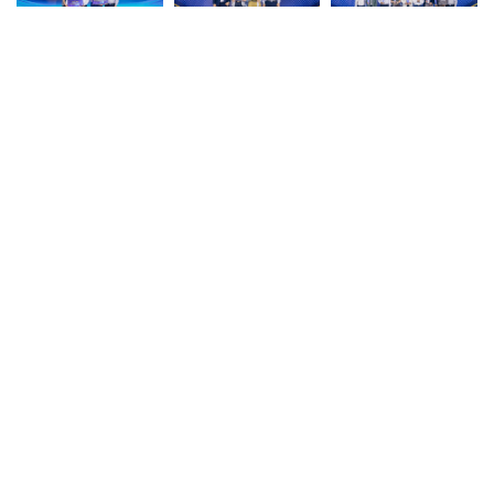
Đêm Gala Dinner Hội nghị Khách hàng VNSTEEL 2025 diễn ra
trong không khí ấm áp và sôi động, là dịp để các khách hàng, đối
tác và lãnh đạo Tổng công ty cùng giao lưu, chia sẻ và thắt chặt
mối quan hệ hợp tác bền vững.
VNSTEEL trân trọng gửi lời cảm ơn chân thành tới toàn
thể khách hàng, đối tác đã luôn tin tưởng, đồng hành và
ủng hộ Tổng công ty trong suốt thời gian qua.
VNSTEEL cam kết tiếp tục nâng cao chất lượng sản
phẩm, dịch vụ và mở rộng hợp tác, cùng khách hàng hướng
tới những thành công mới, vững vàng và lâu dài.
“Bạn là đối tác của chúng tôi hôm nay và mãi về sau.”
VNSTEEL News