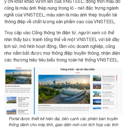
ý chí khát khao vươn lên của VNSTEEL; đồng thời màu đỏ
cũng là màu ánh thép nung trong lò - nét đặc trưng ngành
nghề của VNSTEEL; màu xám là màu ánh thép truyển tải
thông điệp về chất lượng sản phẩm cao của VNSTEEL.
Truy cập vào Cổng thông tin điện tử, người xem có thể
nhìn thấy bức tranh tổng thể về một VNSTEEL với bề dầy
lịch sử, mô hình hoạt động, tầm vóc doanh nghiệp, cũng
như nắm bắt được mọi thông điệp truyền thông, nhận diện
các thương hiệu tiêu biểu trong toàn hệ thống VNSTEEL.
Portal được thiết kế hiện đại, bên cạnh các phiên bản truyền
thống dành cho máy tính, giao diện mới còn tích hợp các tính