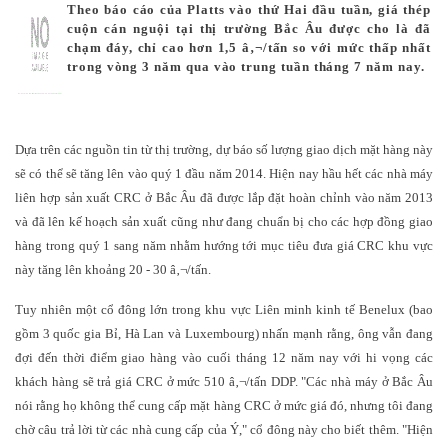
Theo báo cáo của Platts vào thứ Hai đầu tuần, giá thép
cuộn cán nguội tại thị trường Bắc Âu được cho là đã
chạm đáy, chỉ cao hơn 1,5 â‚¬/tấn so với mức thấp nhất
trong vòng 3 năm qua vào trung tuần tháng 7 năm nay.
Dựa trên các nguồn tin từ thị trường, dự báo số lượng giao dịch mặt hàng này
sẽ có thể sẽ tăng lên vào quý 1 đầu năm 2014. Hiện nay hầu hết các nhà máy
liên hợp sản xuất CRC ở Bắc Âu đã được lắp đặt hoàn chỉnh vào năm 2013
và đã lên kế hoạch sản xuất cũng như đang chuẩn bị cho các hợp đồng giao
hàng trong quý 1 sang năm nhằm hướng tới mục tiêu đưa giá CRC khu vực
này tăng lên khoảng 20 - 30 â‚¬/tấn.
Tuy nhiên một cổ đông lớn trong khu vực Liên minh kinh tế Benelux (bao
gồm 3 quốc gia Bỉ, Hà Lan và Luxembourg) nhấn mạnh rằng, ông vẫn đang
đợi đến thời điểm giao hàng vào cuối tháng 12 năm nay với hi vọng các
khách hàng sẽ trả giá CRC ở mức 510 â‚¬/tấn DDP. "Các nhà máy ở Bắc Âu
nói rằng họ không thể cung cấp mặt hàng CRC ở mức giá đó, nhưng tôi đang
chờ câu trả lời từ các nhà cung cấp của Ý," cổ đông này cho biết thêm. "Hiện