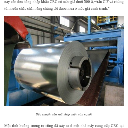
nay các đơn hàng nhập khẩu CRC có mức giá dưới 500 â‚¬/tấn CIF và chúng
tôi muốn chắc chắn rằng chúng tôi được mua ở mức giá cạnh tranh."
Dây chuyền sản xuất thép cuộn cán nguội.
Một tình huống tương tự cũng đã xảy ra ở một nhà máy cung cấp CRC tại