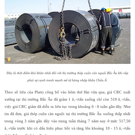
Đ
ây là thời điểm khó khăn nhất đối với thị trường thép cuộn cán nguội Bắc Âu khi vấp
phải sự cạnh tranh
mạnh mẽ từ hàng nhập khẩu
Châu Á.
Theo số liệu của Platts công bố vào hôm thứ Hai vừa qua, giá CRC xuất
xưởng tại thị trường Bắc Âu đã giảm 1 â‚¬/tấn xuống chỉ còn 519 â‚¬/tấn,
việc giá CRC giảm đã diễn ra liên tục trong khoảng 6 - 8 tuần gần đây. Như
tin đã đưa, giá thép cuộn cán nguội tại thị trường Bắc Âu xuống thấp nhất
trong vòng 3 năm gần đây vào trung tuần tháng 7 năm nay ở mức 517,50
â‚¬/tấn trước khi có dấu hiệu phục hồi và tăng lên khoảng 10 - 15 â‚¬/tấn