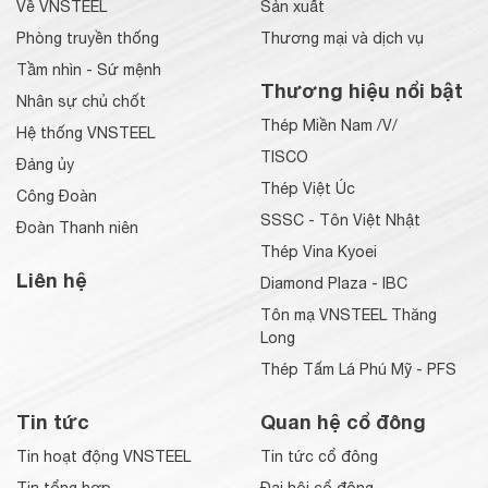
Về VNSTEEL
Sản xuất
Phòng truyền thống
Thương mại và dịch vụ
Tầm nhìn - Sứ mệnh
Thương hiệu nổi bật
Nhân sự chủ chốt
Thép Miền Nam /V/
Hệ thống VNSTEEL
TISCO
Đảng ủy
Thép Việt Úc
Công Đoàn
SSSC - Tôn Việt Nhật
Đoàn Thanh niên
Thép Vina Kyoei
Liên hệ
Diamond Plaza - IBC
Tôn mạ VNSTEEL Thăng
Long
Thép Tấm Lá Phú Mỹ - PFS
Tin tức
Quan hệ cổ đông
Tin hoạt động VNSTEEL
Tin tức cổ đông