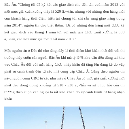
Bắc Âu. "Chúng tôi đã ký kết các giao dịch cho đến tận cuối năm 2013 với
một mức giá xuất xưởng thấp là 520 â‚¬/tấn, nhưng với những đơn hàng mới
của khách hàng thời điểm hiện tại chúng tôi chỉ sẵn sàng giao hàng trong
năm 2014", nguồn tin cho biết thêm, "Đã có những đơn hàng mới được ký
kết giao dịch vào tháng 1 năm tới với mức giá CRC xuất xưởng là 530
â‚¬/tấn, cao hơn mức giá mới nhất năm 2013."
Một nguồn tin ở Đức thì cho rằng, đây là thời điểm khó khăn nhất đối với thị
trường thép cuộn cán nguội Bắc Âu khi mà tỷ lệ % nhu cầu tiêu dùng tại khu
vực Châu Âu đối với mặt hàng CRC nhập khẩu đã tăng lên đáng kể do vấp
phải sự cạnh tranh đến từ các nhà cung cấp Châu Á. Cũng theo nguồn tin
này, nguồn cung CRC từ các nhà máy ở Châu Âu có mức giá xuất xưởng mới
nhất dao động trong khoảng từ 510 - 530 â‚¬/tấn và sự phục hồi của thị
trường thép cuộn cán nguội là rất khó khăn do sự cạnh tranh từ hàng nhập
khẩu.