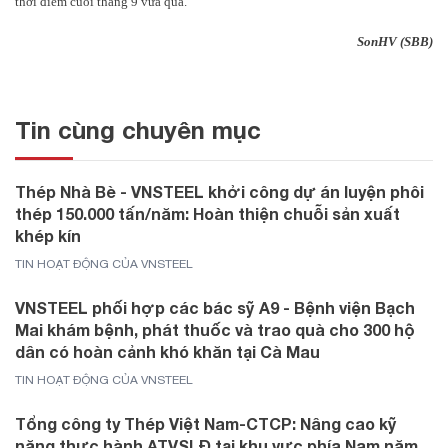
thời điểm cuối tháng 9 vừa qua.
SonHV (SBB)
Tin cùng chuyên mục
Thép Nhà Bè - VNSTEEL khởi công dự án luyện phôi
thép 150.000 tấn/năm: Hoàn thiện chuỗi sản xuất
khép kín
TIN HOẠT ĐỘNG CỦA VNSTEEL
VNSTEEL phối hợp các bác sỹ A9 - Bệnh viện Bạch
Mai khám bệnh, phát thuốc và trao quà cho 300 hộ
dân có hoàn cảnh khó khăn tại Cà Mau
TIN HOẠT ĐỘNG CỦA VNSTEEL
Tổng công ty Thép Việt Nam-CTCP: Nâng cao kỹ
năng thực hành ATVSLĐ tại khu vực phía Nam năm