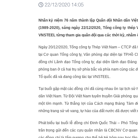
22/12/2020 14:05
Nhân kỷ niệm 76 năm thành lập Quân đội Nhân dân Việt
(1989-2020), sáng ngày 22/12/2020, Tổng công ty thép
VNSTEEL từng tham gia quân đội qua các thời kỳ, nhằm ô
Ngày 20/12/2020, Tổng công ty Thép Việt Nam – CTCP đã t
tại Cơ quan Tổng công ty, Văn phòng đại diện tại TP.Hồ C
đồng chí Lãnh đạo Tổng công ty; đại diện lãnh đạo Đản
phòng ban ở cả hai trụ sở phía bắc và phía nam cùng các 
Tổ quốc đã và đang công tác tại VNSTEEL.
Tại buổi gặp mặt các đồng chí đã cùng nhau ôn lại lịch s
dân Việt Nam. Từ Đội Việt Nam tuyên truyền Giải phóng q
một lớn mạnh. Từ thắng lợi của Cách mạng tháng Tám đế
những trang sử vẻ vang, tự hào của đất nước đã được viết 
Phát biểu tại buổi lễ đồng chí Đinh Quốc Thái – Phó Tổ
trân trọng gửi đến các cựu quân nhân là CBCNV Cơ quan T
các đồng chí là tấm gương cho thế hệ trẻ hôm nay học tậ