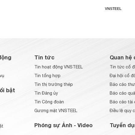
VNSTEEL
động
Tin tức
Quan hệ 
Tin hoạt động VNSTEEL
Tin tức cổ 
vụ
Tin tổng hợp
Đại hội cổ đ
Tin thị trường thép
Báo cáo thư
ổi bật
Tin Đảng ủy
Báo cáo quản
Tin Công đoàn
Báo cáo tài 
Gương mặt VNSTEEL
Điều lệ quy 
Phóng sự Ảnh - Video
Tuyển dụ
ật