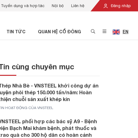
Tuyển dụng và hợp tác
Nội bộ
Liên hệ
Đăng nhập
TIN TỨC
QUAN HỆ CỔ ĐÔNG
EN
Tin cùng chuyên mục
Thép Nhà Bè - VNSTEEL khởi công dự án
luyện phôi thép 150.000 tấn/năm: Hoàn
thiện chuỗi sản xuất khép kín
TIN HOẠT ĐỘNG CỦA VNSTEEL
VNSTEEL phối hợp các bác sỹ A9 - Bệnh
viện Bạch Mai khám bệnh, phát thuốc và
trao quà cho 300 hộ dân có hoàn cảnh