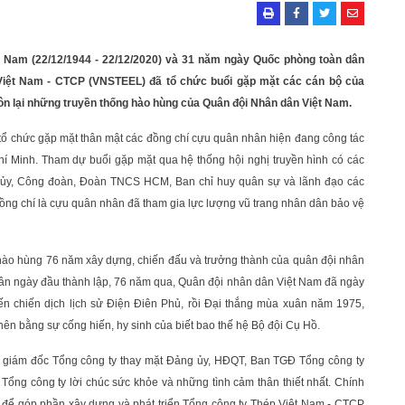
 Nam (22/12/1944 - 22/12/2020) và 31 năm ngày Quốc phòng toàn dân
 Việt Nam - CTCP (VNSTEEL) đã tổ chức buổi gặp mặt các cán bộ của
n lại những truyền thống hào hùng của Quân đội Nhân dân Việt Nam.
ổ chức gặp mặt thân mật các đồng chí cựu quân nhân hiện đang công tác
hí Minh. Tham dự buổi gặp mặt qua hệ thống hội nghị truyền hình có các
g ủy, Công đoàn, Đoàn TNCS HCM, Ban chỉ huy quân sự và lãnh đạo các
đồng chí là cựu quân nhân đã tham gia lực lượng vũ trang nhân dân bảo vệ
ử hào hùng 76 năm xây dựng, chiến đấu và trưởng thành của quân đội nhân
uân ngày đầu thành lập, 76 năm qua, Quân đội nhân dân Việt Nam đã ngày
n chiến dịch lịch sử Điện Điên Phủ, rồi Đại thắng mùa xuân năm 1975,
nên bằng sự cống hiến, hy sinh của biết bao thế hệ Bộ đội Cụ Hồ.
ng giám đốc Tổng công ty thay mặt Đảng ủy, HĐQT, Ban TGĐ Tổng công ty
ổng công ty lời chúc sức khỏe và những tình cảm thân thiết nhất. Chính
p để góp phần xây dựng và phát triển Tổng công ty Thép Việt Nam - CTCP