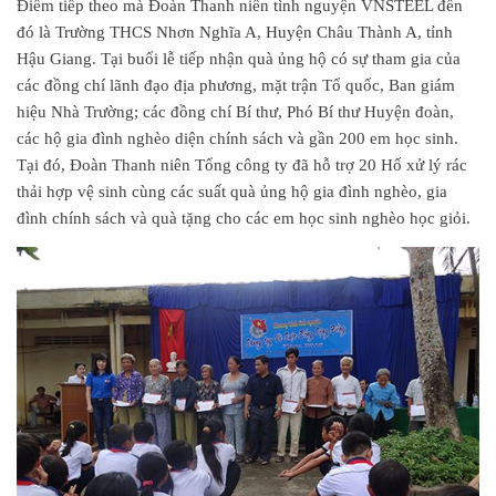
Điểm tiếp theo mà Đoàn Thanh niên tình nguyện VNSTEEL đến
đó là Trường THCS Nhơn Nghĩa A, Huyện Châu Thành A, tỉnh
Hậu Giang. Tại buổi lễ tiếp nhận quà ủng hộ có sự tham gia của
các đồng chí lãnh đạo địa phương, mặt trận Tổ quốc, Ban giám
hiệu Nhà Trường; các đồng chí Bí thư, Phó Bí thư Huyện đoàn,
các hộ gia đình nghèo diện chính sách và gần 200 em học sinh.
Tại đó, Đoàn Thanh niên Tổng công ty đã hỗ trợ 20 Hố xử lý rác
thải hợp vệ sinh cùng các suất quà ủng hộ gia đình nghèo, gia
đình chính sách và quà tặng cho các em học sinh nghèo học giỏi.