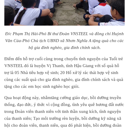
Đ/c Phạm Thị Hải-Phó Bí thư Đoàn VNSTEEL và đồng chí Huỳnh
Văn Của-Phó Chủ tịch UBND xã Nhơn Nghĩa A tặng quà cho các
hộ gia đình nghèo, gia đình chính sách.
Điểm đến hỗ trợ cuối cùng trong chuyến tình nguyện của Tuổi trẻ
VNSTEEL đó là huyện Vị Thanh, tỉnh Hậu Giang với số quà hỗ
trợ là 05 Nhà tiêu hợp vệ sinh; 20 Hố xử lý rác thải hợp vệ sinh
cùng các suất quà cho gia đình nghèo, gia đình chính sách và quà
tặng cho các em học sinh nghèo học giỏi.
Qua hoạt động này, nhằmtăng cường giáo dục, bồi dưỡng truyền
thống, đạo đức, ý thức vì cộng đồng, tình yêu quê hương đất nước
trong Đoàn viên thanh niên với tinh thần xung kích, tình nguyện
của thanh niên; Tạo môi trường rèn luyện, bồi dưỡng kỹ năng xã
hội cho đoàn viên, thanh niên, qua đó phát hiện, bồi dưỡng đoàn