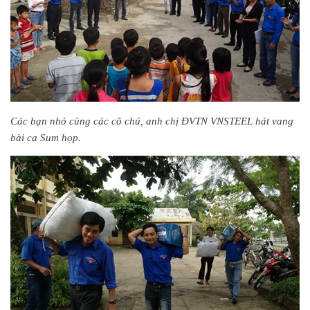
Các bạn nhỏ cùng các cô chú, anh chị ĐVTN VNSTEEL hát vang
bài ca Sum họp.