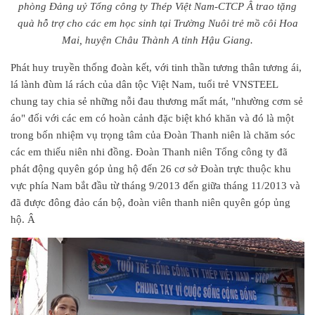
phòng Đảng uỷ Tổng công ty Thép Việt Nam-CTCP Â trao tặng
quà hỗ trợ cho các em học sinh tại Trường Nuôi trẻ mồ côi Hoa
Mai, huyện Châu Thành A tỉnh Hậu Giang.
Phát huy truyền thống đoàn kết, với tinh thần tương thân tương ái,
lá lành đùm lá rách của dân tộc Việt Nam, tuổi trẻ VNSTEEL
chung tay chia sẻ những nỗi đau thương mất mát, "nhường cơm sẻ
áo" đối với các em có hoàn cảnh đặc biệt khó khăn và đó là một
trong bốn nhiệm vụ trọng tâm của Đoàn Thanh niên là chăm sóc
các em thiếu niên nhi đồng. Đoàn Thanh niên Tổng công ty đã
phát động quyên góp ủng hộ đến 26 cơ sở Đoàn trực thuộc khu
vực phía Nam bắt đầu từ tháng 9/2013 đến giữa tháng 11/2013 và
đã được đông đảo cán bộ, đoàn viên thanh niên quyên góp ủng
hộ. Â