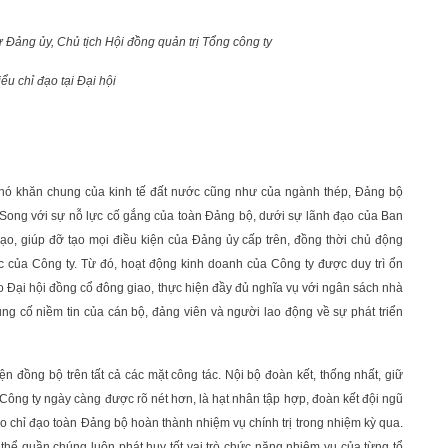
 Đảng ủy, Chủ tịch Hội đồng quản trị Tổng công ty
iểu chỉ đạo tại Đại hội
ình khó khăn chung của kinh tế đất nước cũng như của ngành thép, Đảng bộ
c. Song với sự nỗ lực cố gắng của toàn Đảng bộ, dưới sự lãnh đạo của Ban
o, giúp đỡ tạo mọi điều kiện của Đảng ủy cấp trên, đồng thời chủ động
c của Công ty. Từ đó, hoạt động kinh doanh của Công ty được duy trì ổn
o Đại hội đồng cổ đông giao, thực hiện đầy đủ nghĩa vụ với ngân sách nhà
g cố niềm tin của cán bộ, đảng viên và người lao động về sự phát triển
n đồng bộ trên tất cả các mặt công tác. Nội bộ đoàn kết, thống nhất, giữ
y Công ty ngày càng được rõ nét hơn, là hạt nhân tập hợp, đoàn kết đội ngũ
ạo chỉ đạo toàn Đảng bộ hoàn thành nhiệm vụ chính trị trong nhiệm kỳ qua.
hể quần chúng luôn phát huy tốt vai trò chức năng nhiệm vụ của từng tổ