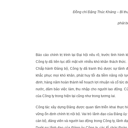
Đồng chí Đặng Thúc Kháng – Bí thư
phát b
Báo cáo chính trị trình tại Đại hội nêu rõ, trước tình h
Công ty đã liên tục đối mặt với nhiều khó khăn thách thứ
Chấp hành Đảng bộ, Công ty đã tranh thủ được sự lãnh đạ
khắc phục mọi khó khăn, phát huy tối đa tiềm năng nội lự
định; hàng năm hoàn thành kế hoạch lợi nhuận và cổ tức d
nước, đảm bảo việc làm, thu nhập cho người lao động. Củn
của Công ty trong hiện tại cũng như trong tương lai.
Công tác xây dựng Đảng được quan tâm triển khai thực hiệ
vững ổn định chính trị nội bộ. Vai trò lãnh đạo của Đảng ủ
cán bộ, đảng viên và người lao động trong Công ty, lãnh đ
Dưới sự lãnh đạo của Đảng ủy Công ty, các tổ chức Đoàn t