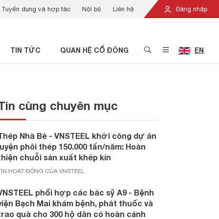
Tuyển dụng và hợp tác
Nội bộ
Liên hệ
Đăng nhập
TIN TỨC
QUAN HỆ CỔ ĐÔNG
EN
Tin cùng chuyên mục
Thép Nhà Bè - VNSTEEL khởi công dự án
luyện phôi thép 150.000 tấn/năm: Hoàn
thiện chuỗi sản xuất khép kín
TIN HOẠT ĐỘNG CỦA VNSTEEL
VNSTEEL phối hợp các bác sỹ A9 - Bệnh
viện Bạch Mai khám bệnh, phát thuốc và
trao quà cho 300 hộ dân có hoàn cảnh