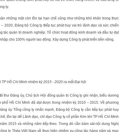
ng ty.
ận những mặt còn tồn tại hạn chế cũng như những khó khăn trong thực
5 – 2020, Đảng bộ Công ty ttiếp tục phát huy vai trò lãnh đạo và sức chiến
g tác quản trị doanh nghiệp. Tổ chức hoạt động kinh doanh và đầu tư đạt
u nhập cho 100% người lao động. Xây dựng Công ty phát triển bền vững
.
TP Hồ Chí Minh nhiệm kỳ 2015 - 2020 ra mắt Đại hội
 Bí thư Đảng ủy, Chủ tịch Hội đồng quản trị Công ty ghi nhận, biểu dương
h phố Hồ Chí Minh đã đạt được trong nhiệm kỳ 2010 – 2015. Về phương
Đảng ủy Tổng công ty nhấn mạnh, Đảng bộ Công ty cần tiếp tục phát huy
ế, tồn tại để Lãnh đạo, chỉ đạo Công ty cổ phần Kim khí TP Hồ Chí Minh
ng năm 2015 và những năm tiếp theo. Trong đó cần bám sát nội dung Nghị
ông ty Thép Việt Nam về thực hiện nhiệm vụ công tác hàng năm và mục