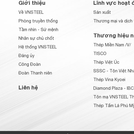
Giới thiệu
Lĩnh vực hoạt 
Về VNSTEEL
Sản xuất
Phòng truyền thống
Thương mại và dịch 
Tầm nhìn - Sứ mệnh
Thương hiệu n
Nhân sự chủ chốt
Thép Miền Nam /V/
Hệ thống VNSTEEL
TISCO
Đảng ủy
Thép Việt Úc
Công Đoàn
SSSC - Tôn Việt Nh
Đoàn Thanh niên
Thép Vina Kyoei
Liên hệ
Diamond Plaza - IBC
Tôn mạ VNSTEEL Th
Thép Tấm Lá Phú Mỹ