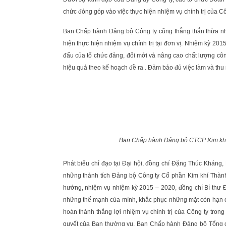
chức đóng góp vào việc thực hiện nhiệm vụ chính trị của Cô
Ban Chấp hành Đảng bộ Công ty cũng thẳng thắn thừa nh
hiện thực hiện nhiệm vụ chính trị tại đơn vị. Nhiệm kỳ 201
đấu của tổ chức đảng, đổi mới và nâng cao chất lượng côn
hiệu quả theo kế hoạch đề ra . Đảm bảo đủ việc làm và th
Ban Chấp hành Đảng bộ CTCP Kim khí 
Phát biểu chỉ đạo tại Đại hội, đồng chí Đặng Thúc Kháng,
những thành tích Đảng bộ Công ty Cổ phần Kim khí Thàn
hướng, nhiệm vụ nhiệm kỳ 2015 – 2020, đồng chí Bí thư 
những thế mạnh của mình, khắc phục những mặt còn hạn ch
hoàn thành thắng lợi nhiệm vụ chính trị của Công ty tro
quyết của Ban thường vụ, Ban Chấp hành Đảng bộ Tổng c