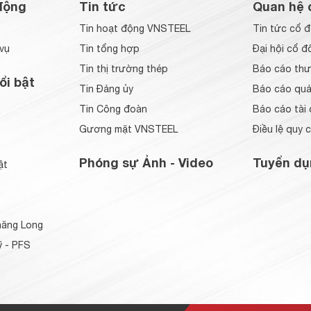
động
Tin tức
Quan hệ 
Tin hoạt động VNSTEEL
Tin tức cổ 
vụ
Tin tổng hợp
Đại hội cổ đ
Tin thị trường thép
Báo cáo thư
ổi bật
Tin Đảng ủy
Báo cáo quản
Tin Công đoàn
Báo cáo tài 
Gương mặt VNSTEEL
Điều lệ quy 
Phóng sự Ảnh - Video
Tuyển dụ
ật
ăng Long
 - PFS