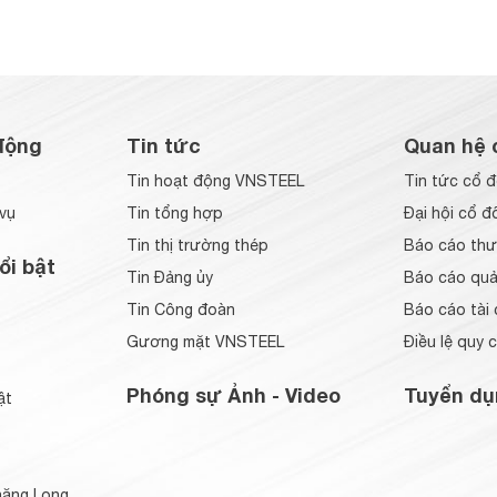
động
Tin tức
Quan hệ 
Tin hoạt động VNSTEEL
Tin tức cổ 
vụ
Tin tổng hợp
Đại hội cổ đ
Tin thị trường thép
Báo cáo thư
ổi bật
Tin Đảng ủy
Báo cáo quản
Tin Công đoàn
Báo cáo tài 
Gương mặt VNSTEEL
Điều lệ quy 
Phóng sự Ảnh - Video
Tuyển dụ
ật
ăng Long