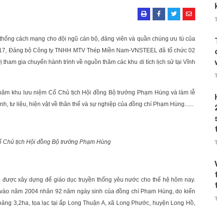
 thống cách mạng cho đội ngũ cán bộ, đảng viên và quần chúng ưu tú của
2/2017, Đảng bộ Công ty TNHH MTV Thép Miền Nam-VNSTEEL đã tổ chức 02
tham gia chuyến hành trình về nguồn thăm các khu di tích lịch sử tại Vĩnh
thăm khu lưu niệm Cố Chủ tịch Hội đồng Bộ trưởng Phạm Hùng và làm lễ
, tư liệu, hiện vật về thân thế và sự nghiệp của đồng chí Phạm Hùng......
 Chủ tịch Hội đồng Bộ trưởng Phạm Hùng
 được xây dựng để giáo dục truyền thống yêu nước cho thế hệ hôm nay.
 vào năm 2004 nhân 92 năm ngày sinh của đồng chí Phạm Hùng, do kiến
oảng 3,2ha, tọa lạc tại ấp Long Thuận A, xã Long Phước, huyện Long Hồ,