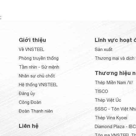
;
Giới thiệu
Lĩnh vực hoạt 
Về VNSTEEL
Sản xuất
Phòng truyền thống
Thương mại và dịch 
Tầm nhìn - Sứ mệnh
Thương hiệu n
Nhân sự chủ chốt
Thép Miền Nam /V/
Hệ thống VNSTEEL
TISCO
Đảng ủy
Thép Việt Úc
Công Đoàn
SSSC - Tôn Việt Nh
Đoàn Thanh niên
Thép Vina Kyoei
Liên hệ
Diamond Plaza - IBC
Tôn mạ VNSTEEL Th