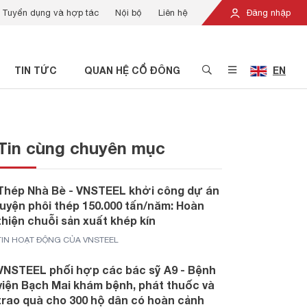
Tuyển dụng và hợp tác
Nội bộ
Liên hệ
Đăng nhập
TIN TỨC
QUAN HỆ CỔ ĐÔNG
EN
Tin cùng chuyên mục
Thép Nhà Bè - VNSTEEL khởi công dự án
luyện phôi thép 150.000 tấn/năm: Hoàn
thiện chuỗi sản xuất khép kín
TIN HOẠT ĐỘNG CỦA VNSTEEL
VNSTEEL phối hợp các bác sỹ A9 - Bệnh
viện Bạch Mai khám bệnh, phát thuốc và
trao quà cho 300 hộ dân có hoàn cảnh