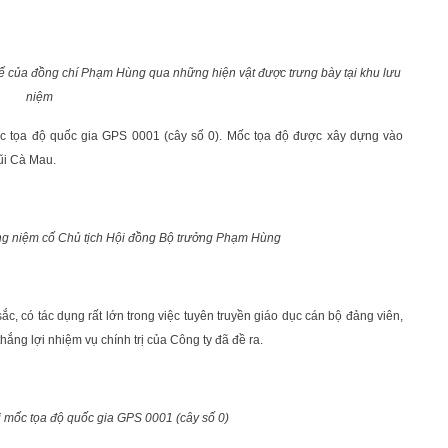
hế của đồng chí Phạm Hùng qua những hiện vật được trưng bày tại khu lưu
niệm
c tọa độ quốc gia GPS 0001 (cây số 0). Mốc tọa độ được xây dựng vào
ũi Cà Mau.
ng niệm cố
Chủ tịch Hội đồng Bộ trưởng Phạm Hùng
ắc, có tác dụng rất lớn trong việc tuyên truyền giáo dục cán bộ đảng viên,
ắng lợi nhiệm vụ chính trị của Công ty đã đề ra.
ại mốc
tọa độ quốc gia GPS 0001 (cây số 0)