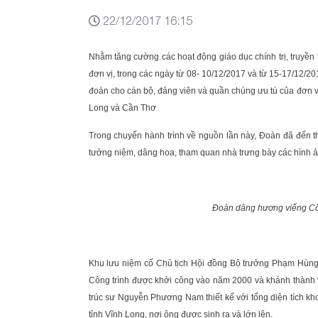
22/12/2017 16:15
Nhằm tăng cường các hoạt động giáo dục chính trị, truyền
đơn vị, trong các ngày từ 08- 10/12/2017 và từ 15-17/1
đoàn cho cán bộ, đảng viên và quần chúng ưu tú của đơn vị 
Long và Cần Thơ
Trong chuyến hành trình về nguồn lần này, Đoàn đã đến 
tưởng niệm, dâng hoa, tham quan nhà trưng bày các hình ảnh
Đoàn dâng hương v
iếng
Cố
Khu lưu niệm cố Chủ tịch Hội đồng Bộ trưởng Phạm Hùng
Công trình được khởi công vào năm 2000 và khánh thành
trúc sư Nguyễn Phương Nam thiết kế với tổng diện tích kh
tỉnh Vĩnh Long, nơi ông được sinh ra và lớn lên.