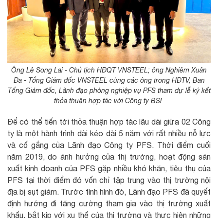
Ông Lê Song Lai - Chủ tịch HĐQT VNSTEEL; ông Nghiêm Xuân
Đa - Tổng Giám đốc VNSTEEL cùng các ông trong HĐTV, Ban
Tổng Giám đốc, Lãnh đạo phòng nghiệp vụ PFS tham dự lễ ký kết
thỏa thuận hợp tác với Công ty BSI
Để có thể tiến tới thỏa thuận hợp tác lâu dài giữa 02 Công
ty là một hành trình dài kéo dài 5 năm với rất nhiều nỗ lực
và cố gắng của Lãnh đạo Công ty PFS. Thời điểm cuối
năm 2019, do ảnh hưởng của thị trường, hoạt động sản
xuất kinh doanh của PFS gặp nhiều khó khăn, tiêu thụ của
PFS tại thời điểm đó vốn chỉ tập trung vào thị trường nội
địa bị sụt giảm. Trước tình hình đó, Lãnh đạo PFS đã quyết
định hướng đi tăng cường tham gia vào thị trường xuất
khẩu, bắt kịp với xu thế của thị trường và thực hiện những