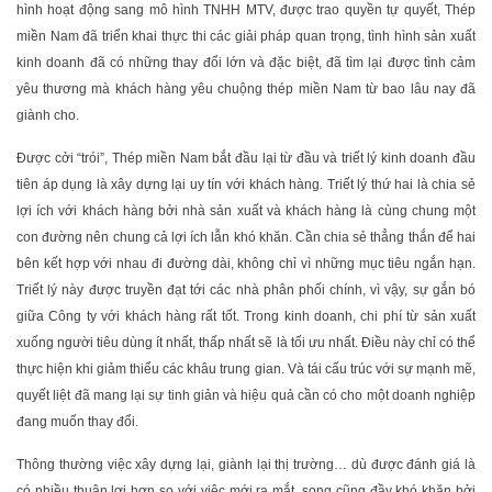
hình hoạt động sang mô hình TNHH MTV, được trao quyền tự quyết, Thép
miền Nam đã triển khai thực thi các giải pháp quan trọng, tình hình sản xuất
kinh doanh đã có những thay đổi lớn và đặc biệt, đã tìm lại được tình cảm
yêu thương mà khách hàng yêu chuộng thép miền Nam từ bao lâu nay đã
giành cho.
Được cởi “trói”, Thép miền Nam bắt đầu lại từ đầu và triết lý kinh doanh đầu
tiên áp dụng là xây dựng lại uy tín với khách hàng. Triết lý thứ hai là chia sẻ
lợi ích với khách hàng bởi nhà sản xuất và khách hàng là cùng chung một
con đường nên chung cả lợi ích lẫn khó khăn. Cần chia sẻ thẳng thắn để hai
bên kết hợp với nhau đi đường dài, không chỉ vì những mục tiêu ngắn hạn.
Triết lý này được truyền đạt tới các nhà phân phối chính, vì vậy, sự gắn bó
giữa Công ty với khách hàng rất tốt. Trong kinh doanh, chi phí từ sản xuất
xuống người tiêu dùng ít nhất, thấp nhất sẽ là tối ưu nhất. Điều này chỉ có thể
thực hiện khi giảm thiểu các khâu trung gian. Và tái cấu trúc với sự mạnh mẽ,
quyết liệt đã mang lại sự tinh giản và hiệu quả cần có cho một doanh nghiệp
đang muốn thay đổi.
Thông thường việc xây dựng lại, giành lại thị trường… dù được đánh giá là
có nhiều thuận lợi hơn so với việc mới ra mắt, song cũng đầy khó khăn bởi