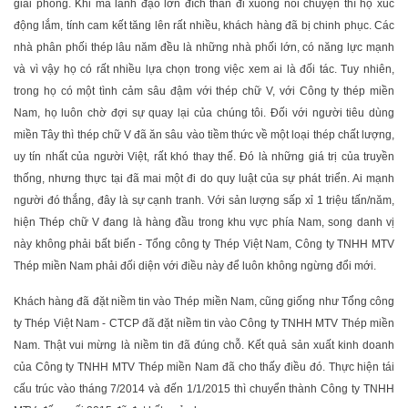
giải phóng. Khi mà lãnh đạo lớn đích thân đi xuống nói chuyện thì họ xúc
động lắm, tính cam kết tăng lên rất nhiều, khách hàng đã bị chinh phục. Các
nhà phân phối thép lâu năm đều là những nhà phối lớn, có năng lực mạnh
và vì vậy họ có rất nhiều lựa chọn trong việc xem ai là đối tác. Tuy nhiên,
trong họ có một tình cảm sâu đậm với thép chữ V, với Công ty thép miền
Nam, họ luôn chờ đợi sự quay lại của chúng tôi. Đối với người tiêu dùng
miền Tây thì thép chữ V đã ăn sâu vào tiềm thức về một loại thép chất lượng,
uy tín nhất của người Việt, rất khó thay thế. Đó là những giá trị của truyền
thống, nhưng thực tại đã mai một đi do quy luật của sự phát triển. Ai mạnh
người đó thắng, đây là sự cạnh tranh. Với sản lượng sấp xỉ 1 triệu tấn/năm,
hiện Thép chữ V đang là hàng đầu trong khu vực phía Nam, song danh vị
này không phải bất biến - Tổng công ty Thép Việt Nam, Công ty TNHH MTV
Thép miền Nam phải đối diện với điều này để luôn không ngừng đổi mới.
Khách hàng đã đặt niềm tin vào Thép miền Nam, cũng giống như Tổng công
ty Thép Việt Nam - CTCP đã đặt niềm tin vào Công ty TNHH MTV Thép miền
Nam. Thật vui mừng là niềm tin đã đúng chỗ. Kết quả sản xuất kinh doanh
của Công ty TNHH MTV Thép miền Nam đã cho thấy điều đó. Thực hiện tái
cấu trúc vào tháng 7/2014 và đến 1/1/2015 thì chuyển thành Công ty TNHH