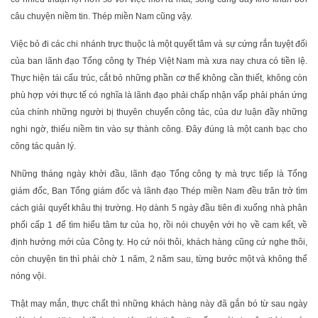
câu chuyện niềm tin. Thép miền Nam cũng vậy.
Việc bỏ đi các chi nhánh trực thuộc là một quyết tâm và sự cứng rắn tuyệt đối
của ban lãnh đạo Tổng công ty Thép Việt Nam mà xưa nay chưa có tiền lệ.
Thực hiện tái cấu trúc, cắt bỏ những phần cơ thể không cần thiết, không còn
phù hợp với thực tế có nghĩa là lãnh đạo phải chấp nhận vấp phải phản ứng
của chính những người bị thuyên chuyển công tác, của dư luận đầy những
nghi ngờ, thiếu niềm tin vào sự thành công. Đây đúng là một canh bạc cho
công tác quản lý.
Những tháng ngày khởi đầu, lãnh đạo Tổng công ty mà trực tiếp là Tổng
giám đốc, Ban Tổng giám đốc và lãnh đạo Thép miền Nam đều trăn trở tìm
cách giải quyết khâu thị trường. Họ dành 5 ngày đầu tiên đi xuống nhà phân
phối cấp 1 để tìm hiểu tâm tư của họ, rồi nói chuyện với họ về cam kết, về
định hướng mới của Công ty. Họ cứ nói thôi, khách hàng cũng cứ nghe thôi,
còn chuyện tin thì phải chờ 1 năm, 2 năm sau, từng bước một và không thể
nóng vội.
Thật may mắn, thực chất thì những khách hàng này đã gắn bó từ sau ngày