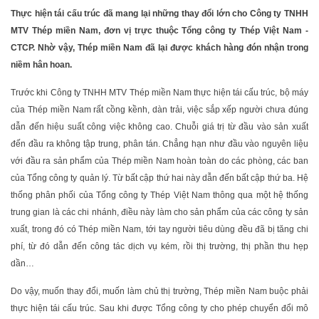
Thực hiện tái cấu trúc đã mang lại những thay đổi lớn cho Công ty TNHH
MTV Thép miền Nam, đơn vị trực thuộc Tổng công ty Thép Việt Nam -
CTCP. Nhờ vậy, Thép miền Nam đã lại được khách hàng đón nhận trong
niềm hân hoan.
Trước khi Công ty TNHH MTV Thép miền Nam thực hiện tái cấu trúc, bộ máy
của Thép miền Nam rất cồng kềnh, dàn trải, việc sắp xếp người chưa đúng
dẫn đến hiệu suất công việc không cao. Chuỗi giá trị từ đầu vào sản xuất
đến đầu ra không tập trung, phân tán. Chẳng hạn như đầu vào nguyên liệu
với đầu ra sản phẩm của Thép miền Nam hoàn toàn do các phòng, các ban
của Tổng công ty quản lý. Từ bất cập thứ hai này dẫn đến bất cập thứ ba. Hệ
thống phân phối của Tổng công ty Thép Việt Nam thông qua một hệ thống
trung gian là các chi nhánh, điều này làm cho sản phẩm của các công ty sản
xuất, trong đó có Thép miền Nam, tới tay người tiêu dùng đều đã bị tăng chi
phí, từ đó dẫn đến công tác dịch vụ kém, rồi thị trường, thị phần thu hẹp
dần…
Do vậy, muốn thay đổi, muốn làm chủ thị trường, Thép miền Nam buộc phải
thực hiện tái cấu trúc. Sau khi được Tổng công ty cho phép chuyển đổi mô