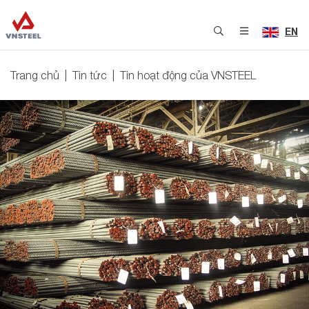
EN
Trang chủ
Tin tức
Tin hoạt động của VNSTEEL