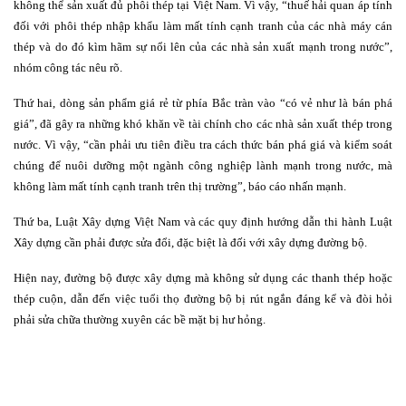
không thể sản xuất đủ phôi thép tại Việt Nam. Vì vậy, “thuế hải quan áp tính
đối với phôi thép nhập khẩu làm mất tính cạnh tranh của các nhà máy cán
thép và do đó kìm hãm sự nổi lên của các nhà sản xuất mạnh trong nước”,
nhóm công tác nêu rõ.
Thứ hai, dòng sản phẩm giá rẻ từ phía Bắc tràn vào “có vẻ như là bán phá
giá”, đã gây ra những khó khăn về tài chính cho các nhà sản xuất thép trong
nước. Vì vậy, “cần phải ưu tiên điều tra cách thức bán phá giá và kiểm soát
chúng để nuôi dưỡng một ngành công nghiệp lành mạnh trong nước, mà
không làm mất tính cạnh tranh trên thị trường”, báo cáo nhấn mạnh.
Thứ ba, Luật Xây dựng Việt Nam và các quy định hướng dẫn thi hành Luật
Xây dựng cần phải được sửa đổi, đặc biệt là đối với xây dựng đường bộ.
Hiện nay, đường bộ được xây dựng mà không sử dụng các thanh thép hoặc
thép cuộn, dẫn đến việc tuổi thọ đường bộ bị rút ngắn đáng kể và đòi hỏi
phải sửa chữa thường xuyên các bề mặt bị hư hỏng.