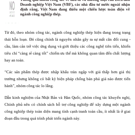
Doanh nghiệp Việt Nam (VBF), các nhà đầu tư nước ngoài nhận
định rằng, Việt Nam đang thiếu một chiến lược toàn diện về
ngành công nghiệp thép.
Từ đó, theo nhóm công tác, ngành công nghiệp thép hiện đang trong trạng
thái hỗn loạn. Đó cũng chính là nguyên nhân gây ra sự mất cân đối cung -
cầu, làm cản trở việc ứng dụng và giới thiệu các công nghệ tiên tiến, khiến
tiêu chí “càng rẻ càng tốt” chiếm ưu thế mà không quan tâm đến chất lượng
hay an toàn.
“Các sản phẩm thép được nhập khẩu tràn ngập với giá thấp hơn giá thị
trường nhưng không có bất kỳ biện pháp chống bán phá giá nào được tiến
hành”, nhóm công tác lo lắng.
Dẫn kinh nghiệm của Nhật Bản và Hàn Quốc, nhóm công tác khuyến nghị,
Chính phủ nên có chính sách hỗ trợ công nghiệp để xây dựng một ngành
công nghiệp thép toàn diện mang tính cạnh tranh toàn cầu, ít nhất là ở giai
đoạn đầu trong quá trình phát triển ngành này.