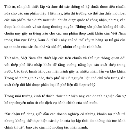
Thứ tư, cần phải thiết lập và thực thi các thông số kỹ thuật được tiêu chuẩn
hóa cho các sản phẩm thép. Hiện nay, trên thị trường, có thể tìm thấy một loạt
các sản phẩm thép dưới mức tiêu chuẩn được quốc tế công nhận, nhưng vẫn
được kinh doanh và sử dụng thường xuyên. Những sản phẩm không đủ tiêu
chuẩn này gây ra tiếng xấu cho các sản phẩm thép xuất khẩu của Việt Nam
trong khu vực Đông Nam Á. “Điều này chỉ có thể xảy ra bằng sự trả giá của
sự an toàn của các tòa nhà và nhà ở”, nhóm công tác cảnh báo.
Thứ năm, Việt Nam cần thiết lập các tiêu chuẩn và thủ tục thông quan đối
với thép phế liệu nhập khẩu để tăng cường năng lực sản xuất thép trong
nước. Các thực hành hải quan hiện hành gây ra nhiều nhầm lẫn và khó khăn.
Trong số những thứ khác, thép phế liệu là nguyên liệu thô chủ yếu trong sản
xuất thép đôi khi được phân loại là phế liệu đã được xử lý.
Trong môi trường kinh tế thách thức như hiện nay, các doanh nghiệp cần sự
hỗ trợ chuyên môn từ các dịch vụ hành chính của nhà nước.
“Sự chậm trễ đang giết dần các doanh nghiệp có những khoản nợ phải trả
nhưng không thể thực hiện các dự án của họ kịp thời do những thủ tục hành
chính trì trệ”, báo cáo của nhóm công tác nhấn mạnh.