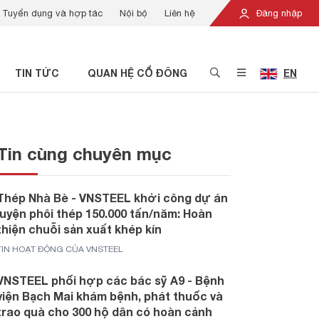
Tuyển dụng và hợp tác
Nội bộ
Liên hệ
Đăng nhập
TIN TỨC
QUAN HỆ CỔ ĐÔNG
EN
Tin cùng chuyên mục
Thép Nhà Bè - VNSTEEL khởi công dự án
luyện phôi thép 150.000 tấn/năm: Hoàn
thiện chuỗi sản xuất khép kín
TIN HOẠT ĐỘNG CỦA VNSTEEL
VNSTEEL phối hợp các bác sỹ A9 - Bệnh
viện Bạch Mai khám bệnh, phát thuốc và
trao quà cho 300 hộ dân có hoàn cảnh