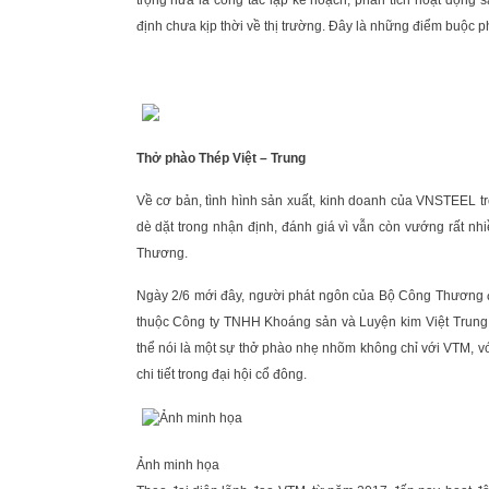
trọng nữa là công tác lập kế hoạch, phân tích hoạt động 
định chưa kịp thời về thị trường. Đây là những điểm buộc 
Thở phào Thép Việt – Trung
Về cơ bản, tình hình sản xuất, kinh doanh của VNSTEEL tr
dè dặt trong nhận định, đánh giá vì vẫn còn vướng rất nh
Thương.
Ngày 2/6 mới đây, người phát ngôn của Bộ Công Thương đ
thuộc Công ty TNHH Khoáng sản và Luyện kim Việt Trung
thể nói là một sự thở phào nhẹ nhõm không chỉ với VTM,
chi tiết trong đại hội cổ đông.
Ảnh minh họa