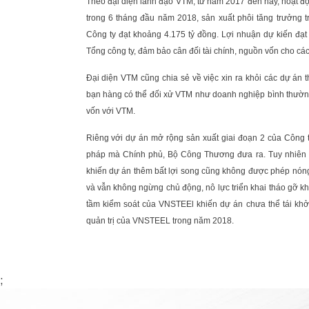
Theo đại diện lãnh đạo VTM, từ năm 2017 đến nay, hoạt độ
trong 6 tháng đầu năm 2018, sản xuất phôi tăng trưởng t
Công ty đạt khoảng 4.175 tỷ đồng. Lợi nhuận dự kiến đạt
Tổng công ty, đảm bảo cân đối tài chính, nguồn vốn cho cá
Đại diện VTM cũng chia sẻ về việc xin ra khỏi các dự á
bạn hàng có thể đối xử VTM như doanh nghiệp bình thường
vốn với VTM.
Riêng với dự án mở rộng sản xuất giai đoạn 2 của Công 
pháp mà Chính phủ, Bộ Công Thương đưa ra. Tuy nhiên v
khiến dự án thêm bất lợi song cũng không được phép nóng
và vẫn không ngừng chủ động, nô lực triển khai tháo gỡ k
tầm kiểm soát của VNSTEEl khiến dự án chưa thể tái khởi
quản trị của VNSTEEL trong năm 2018.
;