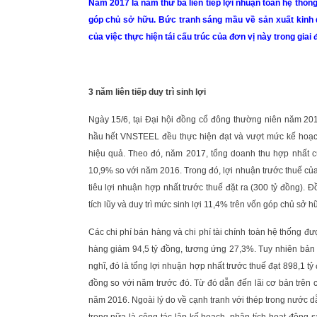
Năm 2017 là năm thứ ba liên tiếp lợi nhuận toàn hệ thống
góp chủ sở hữu. Bức tranh sáng mầu về sản xuất kinh 
của việc thực hiện tái cấu trúc của đơn vị này trong giai
3 năm liên tiếp duy trì sinh lợi
Ngày 15/6, tại Đại hội đồng cổ đông thường niên năm 2018
hầu hết VNSTEEL đều thực hiện đạt và vượt mức kế hoạc
hiệu quả. Theo đó, năm 2017, tổng doanh thu hợp nhất c
10,9% so với năm 2016. Trong đó, lợi nhuận trước thuế củ
tiêu lợi nhuận hợp nhất trước thuế đặt ra (300 tỷ đồng). Đ
tích lũy và duy trì mức sinh lợi 11,4% trên vốn góp chủ sở h
Các chi phí bán hàng và chi phí tài chính toàn hệ thống đư
hàng giảm 94,5 tỷ đồng, tương ứng 27,3%. Tuy nhiên bản
nghĩ, đó là tổng lợi nhuận hợp nhất trước thuế đạt 898,1 tỷ
đồng so với năm trước đó. Từ đó dẫn đến lãi cơ bản trên
năm 2016. Ngoài lý do về cạnh tranh với thép trong nước d