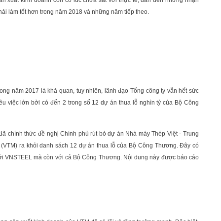
sản xuất kinh doanh còn có lúc chưa sát với thực tế, dẫn đến những nhận
phải làm tốt hơn trong năm 2018 và những năm tiếp theo.
ong năm 2017 là khả quan, tuy nhiên, lãnh đạo Tổng công ty vẫn hết sức
iều việc lớn bởi có đến 2 trong số 12 dự án thua lỗ nghìn tỷ của Bộ Công
ã chính thức đề nghị Chính phủ rút bỏ dự án Nhà máy Thép Việt - Trung
 (VTM) ra khỏi danh sách 12 dự án thua lỗ của Bộ Công Thương. Đây có
 với VNSTEEL mà còn với cả Bộ Công Thương. Nội dung này được báo cáo