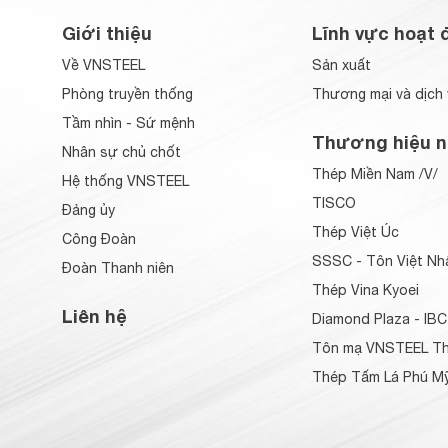
Giới thiệu
Lĩnh vực hoạt 
Về VNSTEEL
Sản xuất
Phòng truyền thống
Thương mại và dịch 
Tầm nhìn - Sứ mệnh
Thương hiệu n
Nhân sự chủ chốt
Thép Miền Nam /V/
Hệ thống VNSTEEL
TISCO
Đảng ủy
Thép Việt Úc
Công Đoàn
SSSC - Tôn Việt Nh
Đoàn Thanh niên
Thép Vina Kyoei
Liên hệ
Diamond Plaza - IBC
Tôn mạ VNSTEEL Th
Thép Tấm Lá Phú Mỹ