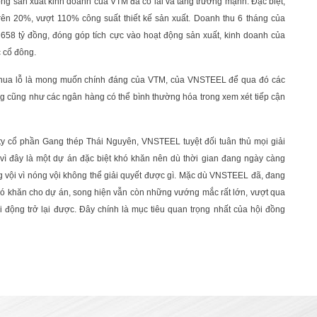
ng sản xuất kinh doanh của VTM đã có lãi và tăng trưởng mạnh. Đặc biệt,
rên 20%, vượt 110% công suất thiết kế sản xuất. Doanh thu 6 tháng của
 658 tỷ đồng, đóng góp tích cực vào hoạt động sản xuất, kinh doanh của
c cổ đông.
n thua lỗ là mong muốn chính đáng của VTM, của VNSTEEL để qua đó các
 cũng như các ngân hàng có thể bình thường hóa trong xem xét tiếp cận
ty cổ phần Gang thép Thái Nguyên, VNSTEEL tuyệt đối tuân thủ mọi giải
ì đây là một dự án đặc biệt khó khăn nên dù thời gian đang ngày càng
 vội vì nóng vội không thể giải quyết được gì. Mặc dù VNSTEEL đã, đang
hó khăn cho dự án, song hiện vẫn còn những vướng mắc rất lớn, vượt qua
 động trở lại được. Đây chính là mục tiêu quan trọng nhất của hội đồng