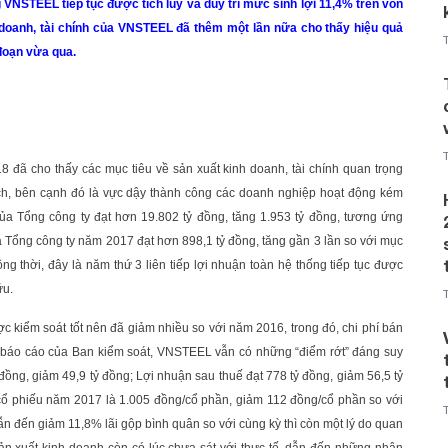
 VNSTEEL tiếp tục được tích lũy và duy trì mức sinh lợi 11,4% trên vốn
doanh, tài chính của VNSTEEL đã thêm một lần nữa cho thấy hiệu quả
 đoạn vừa qua.
 đã cho thấy các mục tiêu về sản xuất kinh doanh, tài chính quan trọng
h, bên cạnh đó là vực dậy thành công các doanh nghiệp hoạt động kém
ủa Tổng công ty đạt hơn 19.802 tỷ đồng, tăng 1.953 tỷ đồng, tương ứng
a Tổng công ty năm 2017 đạt hơn 898,1 tỷ đồng, tăng gần 3 lần so với mục
ồng thời, đây là năm thứ 3 liên tiếp lợi nhuận toàn hệ thống tiếp tục được
ữu.
ợc kiểm soát tốt nên đã giảm nhiều so với năm 2016, trong đó, chi phí bán
 báo cáo của Ban kiểm soát, VNSTEEL vẫn có những “điểm rớt” đáng suy
 đồng, giảm 49,9 tỷ đồng; Lợi nhuận sau thuế đạt 778 tỷ đồng, giảm 56,5 tỷ
 cổ phiếu năm 2017 là 1.005 đồng/cổ phần, giảm 112 đồng/cổ phần so với
ẫn đến giảm 11,8% lãi gộp bình quân so với cùng kỳ thì còn một lý do quan