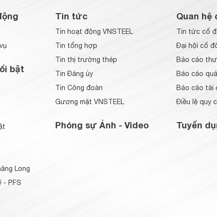
động
Tin tức
Quan hệ 
Tin hoạt động VNSTEEL
Tin tức cổ 
vụ
Tin tổng hợp
Đại hội cổ đ
Tin thị trường thép
Báo cáo thư
ổi bật
Tin Đảng ủy
Báo cáo quản
Tin Công đoàn
Báo cáo tài 
Gương mặt VNSTEEL
Điều lệ quy 
Phóng sự Ảnh - Video
Tuyển dụ
ật
ăng Long
 - PFS