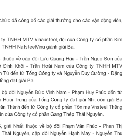
 chức đã công bố các giải thưởng cho các vận động viên,
g ty TNHH MTV Vinausteel, đội của Công ty cổ phần Kim
y TNHH NatsteelVina giành giải Ba.
 45 thuộc về cặp đôi Lưu Quang Hậu - Trần Ngọc Sơn của
Ngô Đình Khôi - Trần Hoài Nam của Công ty TNHH MTV
inh Tú đến từ Tổng Công ty và Nguyễn Duy Cường - Đặng
ồng đạt giải Ba.
ho bộ đôi Nguyễn Đức Vinh Nam - Phạm Huy Phúc đến từ
Hoài Trung của Tổng Công ty đạt giải Nhì, còn giải Ba
Văn Thành đến từ Công ty cổ phần Tôn mạ Vnsteel Thăng
ấn của Công ty cổ phần Gang Thép Thái Nguyên.
5, giải Nhất thuộc về bộ đôi Phạm Văn Phúc - Phan Thị
 Thái Nguyên, cặp đôi Nguyễn Hạnh May - Nguyễn Thu