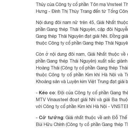
Thủy của Công ty cổ phần Tôn mạ Vnsteel Thă
Hưng - Đinh Thị Thùy Trang đến từ Tổng Công
Nội dung đôi nam nữ trên 45, Giải Nhất thu
phần Gang thép Thái Nguyên, cặp đôi Nguy
Gang thép Thái Nguyên đạt giải Nhì. Đồng gi
thuộc Công ty cổ phần Gang thép Thái Nguyê
Còn ở nội dung đôi nam, Giải Nhất thuộc v
phần Gang thép Thái Nguyên) xuất sắc giành g
Hoàng Thái (Công ty cổ phần Gang thép Thái
thuộc Công ty cổ phần Kim khí Hà Nội và 
Khoáng sản và Luyện kim Việt Trung đạt giải b
Kéo co
-
: Đội của Công ty cổ phần Gang th
MTV Vinausteel đoạt giải Nhì và giải Ba th
với Công ty cổ phần Kim khí Hà Nội - VNSTE
Cờ tướng
-
: Giải nhất thuộc về anh Đỗ Th
Bùi Hữu Chính (Công ty cổ phần Gang thép T