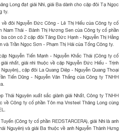
ng Long đạt giải Nhì, giải Ba dành cho cặp đôi Tạ Ngọc
 ty.
ộc về đôi Nguyễn Đức Công - Lê Thị Hiếu của Công ty cổ
ễn Nam Thái - Bành Thị Hương Sen của Công ty cổ phần
ải ba còn có 2 cặp đôi Tăng Đức Hạnh - Nguyễn Thị Hằng
n và Trần Ngọc Sơn - Phạm Thị Hải của Tổng Công ty.
ề cặp Nguyễn Tiến Mạnh - Nguyễn Khắc Thái (Công ty cổ
iải nhất, giải nhì thuộc về cặp Nguyễn Đức Hiếu - Trịnh
 Nguyên),, cặp đôi La Quang Diệp - Nguyễn Quang Thoại
Trần Tiến Dũng - Nguyễn Văn Thắng của Công ty TNHH
a.
ép Thái Nguyên xuất sắc giành giải Nhất, Công ty TNHH
uộc về Công ty cổ phần Tôn mạ Vnsteel Thăng Long cùng
EL.
ế Tuyến (Công ty cổ phần REDSTARCERA), giải Nhì là anh
hái Nguyên) và giải Ba thuộc về anh Nguyễn Thành Hưng