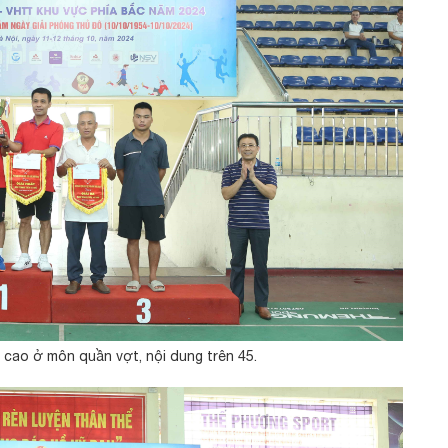
 cao ở môn quần vợt, nội dung trên 45.