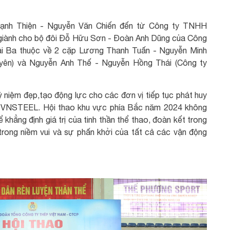
Mạnh Thiện - Nguyễn Văn Chiến đến từ Công ty TNHH
ì giành cho bộ đôi Đỗ Hữu Sơn - Đoàn Anh Dũng của Công
iải Ba thuộc về 2 cặp Lương Thanh Tuấn - Nguyễn Minh
yên) và Nguyễn Anh Thế - Nguyễn Hồng Thái (Công ty
ỷ niệm đẹp,tạo động lực cho các đơn vị tiếp tục phát huy
ng VNSTEEL. Hội thao khu vực phía Bắc năm 2024 không
ể khẳng định giá trị của tinh thần thể thao, đoàn kết trong
trong niềm vui và sự phấn khởi của tất cả các vận động