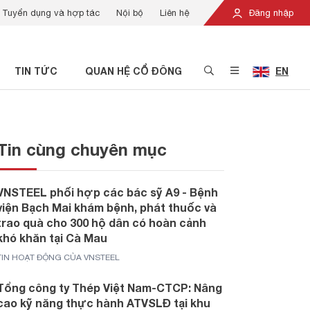
Tuyển dụng và hợp tác
Nội bộ
Liên hệ
Đăng nhập
TIN TỨC
QUAN HỆ CỔ ĐÔNG
EN
Tin cùng chuyên mục
VNSTEEL phối hợp các bác sỹ A9 - Bệnh
viện Bạch Mai khám bệnh, phát thuốc và
trao quà cho 300 hộ dân có hoàn cảnh
khó khăn tại Cà Mau
TIN HOẠT ĐỘNG CỦA VNSTEEL
Tổng công ty Thép Việt Nam-CTCP: Nâng
cao kỹ năng thực hành ATVSLĐ tại khu