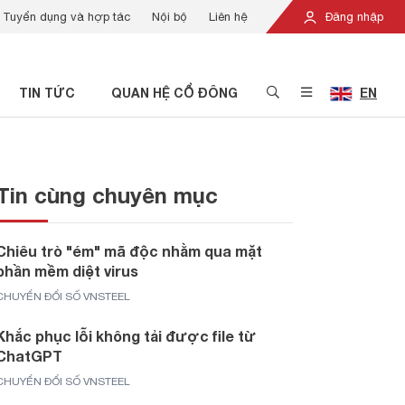
Tuyển dụng và hợp tác
Nội bộ
Liên hệ
Đăng nhập
TIN TỨC
QUAN HỆ CỔ ĐÔNG
EN
Tin cùng chuyên mục
Chiêu trò "ém" mã độc nhằm qua mặt
phần mềm diệt virus
CHUYỂN ĐỔI SỐ VNSTEEL
Khắc phục lỗi không tải được file từ
ChatGPT
CHUYỂN ĐỔI SỐ VNSTEEL