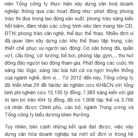
niên Tổng công ty thực hiện xây dựng văn hoá doanh
nghiệp thông qua các hoạt động như: phát động phong
trào thi đua trong lao động sản xuất, phong trào sáng kiến
tiết kiệm, đảm nhận các công trình viêc làm mang tên CĐ,
ĐTN; phong trào văn nghệ, thể dục thể thao. Nhiều đơn vị
đã quan tâm xây dựng các khu thể thao tập trung, các
thiết chế phục vụ người lao động: Có sân bóng đá, quần
vợt, cầu lông, cờ tướng, bể bơi, phòng tập gym,... thu hút
đông đảo người lao động tham gia. Phát động các cuộc thi
sáng tác lôgo, sáng tác bài hát cá ca ngợi truyền thống
của ngành nghề, đơn vị… Từ 2012 đến nay, Tổng công ty
đã triển khai 29 đề tài/dự án nghiên cứu KH&CN với tổng
kinh phí nghiên cứu 15,135 tỷ đồng; 7.383 sáng kiến với giá
trị làm lợi trên 494 tỷ đồng, đã có 1.908 tập thể và 3.796
cá nhân được Chính phủ, các bộ, ngành Trung ương và
Tổng công ty biểu dương khen thưởng.
Tuy nhiên, bên cạnh những kết quả đạt được, việc xây
dựng văn hóa doanh nghiệp tại một số đơn vị trong hệ