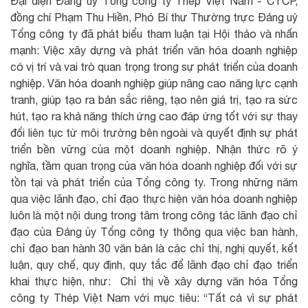
Đại diện Đảng uỷ Tổng công ty Thép Việt Nam - CTCP,
đồng chí Phạm Thu Hiền, Phó Bí thư Thường trực Đảng uỷ
Tổng công ty đã phát biểu tham luận tại Hội thảo và nhấn
mạnh: Việc xây dựng và phát triển văn hóa doanh nghiệp
có vị trí và vai trò quan trọng trong sự phát triển của doanh
nghiệp. Văn hóa doanh nghiệp giúp nâng cao năng lực cạnh
tranh, giúp tạo ra bản sắc riêng, tạo nên giá trị, tạo ra sức
hút, tạo ra khả năng thích ứng cao đáp ứng tốt với sự thay
đổi liên tục từ môi trường bên ngoài và quyết định sự phát
triển bền vững của một doanh nghiệp. Nhận thức rõ ý
nghĩa, tầm quan trọng của văn hóa doanh nghiệp đối với sự
tồn tại và phát triển của Tổng công ty. Trong những năm
qua việc lãnh đạo, chỉ đạo thực hiện văn hóa doanh nghiệp
luôn là một nội dung trong tâm trong công tác lãnh đạo chỉ
đạo của Đảng ủy Tổng công ty thông qua việc ban hành,
chỉ đạo ban hành 30 văn bản là các chỉ thị, nghị quyết, kết
luận, quy chế, quy định, quy tắc để lãnh đạo chỉ đạo triển
khai thực hiện, như: Chỉ thị về xây dựng văn hóa Tổng
công ty Thép Việt Nam với mục tiêu: “Tất cả vì sự phát