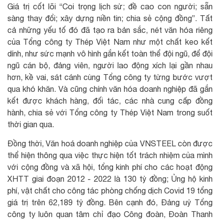
Giá trị cốt lõi “Coi trọng lịch sử; đề cao con người; sẵn
sàng thay đổi; xây dựng niền tin; chia sẻ cộng đồng”. Tất
cả những yếu tố đó đã tạo ra bản sắc, nét văn hóa riêng
của Tổng công ty Thép Việt Nam như một chất keo kết
dính, như sức mạnh vô hình gắn kết toàn thể đội ngũ, để đội
ngũ cán bộ, đảng viên, người lao động xích lại gần nhau
hơn, kề vai, sát cánh cùng Tổng công ty từng bước vượt
qua khó khăn. Và cũng chính văn hóa doanh nghiệp đã gắn
kết được khách hàng, đối tác, các nhà cung cấp đồng
hành, chia sẻ với Tổng công ty Thép Việt Nam trong suốt
thời gian qua.
Đồng thời, Văn hoá doanh nghiệp của VNSTEEL còn được
thể hiện thông qua việc thực hiện tốt trách nhiệm của mình
với cộng đồng và xã hội, tổng kinh phí cho các hoạt động
XHTT giai đoạn 2012 - 2022 là 130 tỷ đồng; Ủng hộ kinh
phí, vật chất cho công tác phòng chống dịch Covid 19 tổng
giá trị trên 62,189 tỷ đồng. Bên cạnh đó, Đảng uỷ Tổng
công ty luôn quan tâm chỉ đạo Công đoàn, Đoàn Thanh