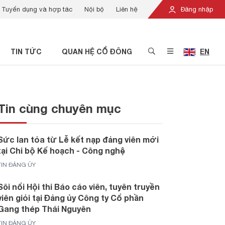
Tuyển dụng và hợp tác
Nội bộ
Liên hệ
Đăng nhập
TIN TỨC
QUAN HỆ CỔ ĐÔNG
EN
Tin cùng chuyên mục
Sức lan tỏa từ Lễ kết nạp đảng viên mới
tại Chi bộ Kế hoạch - Công nghệ
TIN ĐẢNG ỦY
Sôi nổi Hội thi Báo cáo viên, tuyên truyền
viên giỏi tại Đảng ủy Công ty Cổ phần
Gang thép Thái Nguyên
TIN ĐẢNG ỦY