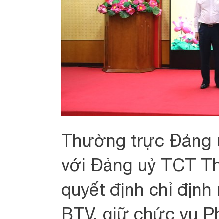
Thường trực Đảng 
với Đảng uỷ TCT Th
quyết định chỉ định
BTV, giữ chức vụ P