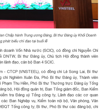
 Ban Chấp hành Trung ương Đảng, Bí thư Đảng ủy Khối Doanh
 phát biểu chỉ đạo tại buổi lễ
inh doanh Vốn Nhà nước (SCIC), có đồng chí Nguyễn Chí
i DNTW, Bí thư Đảng ủy, Chủ tịch Hội đồng thành viên
iện lãnh đạo, cán bộ Ban 4 SCIC.
am - CTCP (VNSTEEL), có đồng chí Lê Song Lai, Bí thư
g chí Nghiêm Xuân Đa, Phó Bí thư Đảng ủy, Thành viên
í Phạm Thu Hiền, Phó Bí thư Thường trực Đảng ủy Tổng
ảng bộ, Hội đồng quản trị, Ban Tổng giám đốc, Ban Kiểm
 kiểm tra Đảng uỷ Tổng công ty, Lãnh đạo các cơ quan
 các Ban Nghiệp vụ, Kiểm toán nội bộ, Văn phòng, Văn
 HĐQT Tổng công ty; Bí thư, Phó Bí thư các đảng bộ, chi