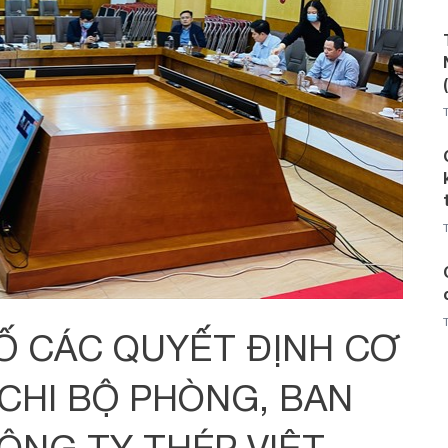
Ố CÁC QUYẾT ĐỊNH CƠ
 CHI BỘ PHÒNG, BAN
ÔNG TY THÉP VIỆT