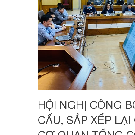
HỘI NGHỊ CÔNG B
CẤU, SẮP XẾP LẠI
CƠ QUAN TỔNG C