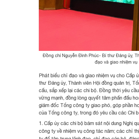
Đồng chí Nguyễn Đình Phúc- Bí thư Đảng ủy, T
đạo và giao nhiệm vụ
Phát biểu chỉ đạo và giao nhiệm vụ cho Cấp ủ
thư Đảng ủy, Thành viên Hội đồng quản trị, T
cấu, sắp xếp lại các chi bộ. Đồng thời yêu cầ
vững mạnh, đồng lòng quyết tâm phấn đấu hoà
giám đốc Tổng công ty giao phó, góp phần h
của Tổng công ty, trong đó yêu cầu các Chi b
Cấp ủy các chi bộ bám sát nội dung Nghị 
công ty về nhiệm vụ công tác năm; các chỉ th
ty để tập trung lãnh đạo, chỉ đạo cán bộ, đản