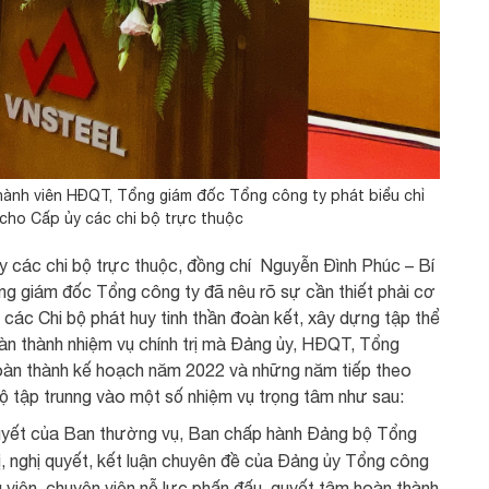
hành viên HĐQT, Tổng giám đốc Tổng công ty phát biểu chỉ
 cho Cấp ủy các chi bộ trực thuộc
y các chi bộ trực thuộc, đồng chí Nguyễn Đình Phúc – Bí
ổng giám đốc Tổng công ty đã nêu rõ sự cần thiết phải cơ
u các Chi bộ phát huy tinh thần đoàn kết, xây dựng tập thể
n thành nhiệm vụ chính trị mà Đảng ủy, HĐQT, Tổng
oàn thành kế hoạch năm 2022 và những năm tiếp theo
ộ tập trunng vào một số nhiệm vụ trọng tâm như sau:
quyết của Ban thường vụ, Ban chấp hành Đảng bộ Tổng
ị, nghị quyết, kết luận chuyên đề của Đảng ủy Tổng công
g viên, chuyên viên nỗ lực phấn đấu, quyết tâm hoàn thành