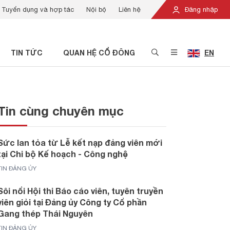
Tuyển dụng và hợp tác
Nội bộ
Liên hệ
Đăng nhập
TIN TỨC
QUAN HỆ CỔ ĐÔNG
EN
Tin cùng chuyên mục
Sức lan tỏa từ Lễ kết nạp đảng viên mới
tại Chi bộ Kế hoạch - Công nghệ
TIN ĐẢNG ỦY
Sôi nổi Hội thi Báo cáo viên, tuyên truyền
viên giỏi tại Đảng ủy Công ty Cổ phần
Gang thép Thái Nguyên
TIN ĐẢNG ỦY