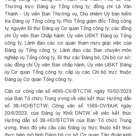
Thường trực Đảng ủy Tổng công ty; đồng chí Lê Văn
Thanh - Uỷ viên Ban Thường vụ, Chủ nhiệm Uỷ ban kiểm
tra Đảng uỷ Tổng công ty, Phó Tổng giám đốc Tổng công
ty, nguyên Bí thư Đảng uỷ Cơ quan Tổng công ty; các đồng
chí Ủy viên Ban Chấp hành; Ủy viên UBKT Đảng ủy Tổng
công ty, Lãnh đạo các cơ quan tham mưu giúp việc của
Đảng ủy Tổng công ty, Lãnh đạo các Ban chuyên môn
nghiệp vụ Tổng công ty, Bí thư các Đảng bộ, Chi bộ cơ sở;
các đồng chí Ủy viên Ban chấp hành, Ủy viên UBKT Đảng
ủy Cơ quan Tổng công ty; cấp ủy các Chi bộ trực thuộc
Đảng ủy Cơ quan Tổng công ty.
Căn cứ công văn số 4695-CV/BTCTW, ngày 10/02/2023
của Ban Tổ chức Trung ương về việc kết thúc Hướng dẫn
số 38-HD/BTCTW; Công văn số 1569-CV/ĐUK ngày
20/6/2023, của Đảng ủy Khối DNTW về việc kết thúc
Hướng dẫn số 38-HD/BTCTW của Ban Tổ chức Trung
ương, theo đó yêu cầu các Đảng ủy trực thuộc kết thúc
thực hiện mô hình Đảng bộ cơ sở Cơ quan Tập đoàn kinh