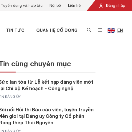
Tuyển dụng và hợp tác
Nội bộ
Liên hệ
Đăng nhập
TIN TỨC
QUAN HỆ CỔ ĐÔNG
EN
Tin cùng chuyên mục
Sức lan tỏa từ Lễ kết nạp đảng viên mới
tại Chi bộ Kế hoạch - Công nghệ
TIN ĐẢNG ỦY
Sôi nổi Hội thi Báo cáo viên, tuyên truyền
viên giỏi tại Đảng ủy Công ty Cổ phần
Gang thép Thái Nguyên
TIN ĐẢNG ỦY