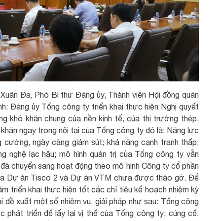
êm Xuân Đa, Phó Bí thư Đảng ủy, Thành viên Hội đồng quản
h: Đảng ủy Tổng công ty triển khai thực hiện Nghị quyết
g khó khăn chung của nền kinh tế, của thị trường thép,
khăn ngay trong nội tại của Tổng công ty đó là: Năng lực
 cường, ngày càng giảm sút; khả năng cạnh tranh thấp;
ng nghệ lạc hậu; mô hình quản trị của Tổng công ty vẫn
 đã chuyển sang hoạt động theo mô hình Công ty cổ phần
ủa Dự án Tisco 2 và Dự án VTM chưa được tháo gỡ. Để
ằm triển khai thực hiện tốt các chỉ tiêu kế hoạch nhiệm kỳ
í đề xuất một số nhiệm vụ, giải pháp như sau: Tổng công
c phát triển để lấy lại vị thế của Tổng công ty; củng cố,