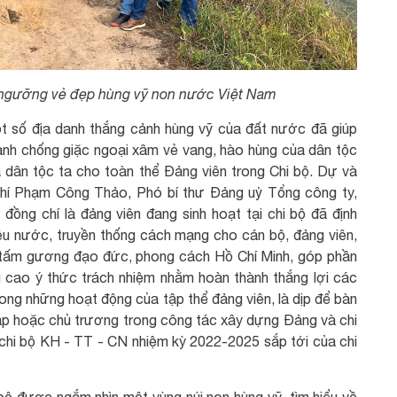
ngưỡng vẻ đẹp hùng vỹ non nước Việt Nam
t số địa danh thắng cảnh hùng vỹ của đất nước đã giúp
ranh chống giặc ngoại xâm vẻ vang, hào hùng của dân tộc
 dân tộc ta cho toàn thể Đảng viên trong Chi bộ. Dự và
chí Phạm Công Thảo, Phó bí thư Đảng uỷ Tổng công ty,
ồng chí là đảng viên đang sinh hoạt tại chi bộ đã định
êu nước, truyền thống cách mạng cho cán bộ, đảng viên,
o tấm gương đạo đức, phong cách Hồ Chí Minh, góp phần
g cao ý thức trách nhiệm nhằm hoàn thành thắng lợi các
ong những hoạt động của tập thể đảng viên, là dịp để bàn
háp hoặc chủ trương trong công tác xây dựng Đảng và chi
i chi bộ KH - TT - CN nhiệm kỳ 2022-2025 sắp tới của chi
bộ được ngắm nhìn một vùng núi non hùng vỹ, tìm hiểu về