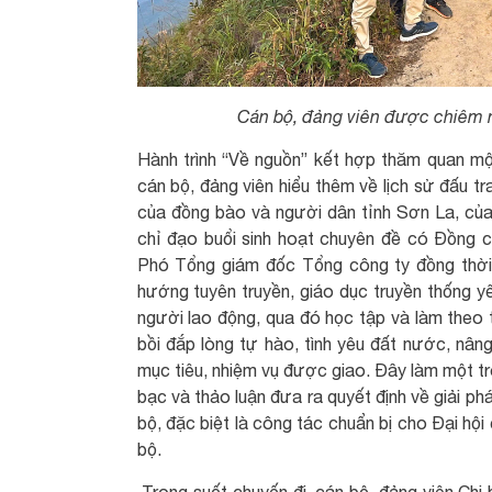
Cán bộ, đảng viên được chiêm 
Hành trình “Về nguồn” kết hợp thăm quan mộ
cán bộ, đảng viên hiểu thêm về lịch sử đấu t
của đồng bào và người dân tỉnh Sơn La, của
chỉ đạo buổi sinh hoạt chuyên đề có Đồng 
Phó Tổng giám đốc Tổng công ty đồng thời đ
hướng tuyên truyền, giáo dục truyền thống y
người lao động, qua đó học tập và làm the
bồi đắp lòng tự hào, tình yêu đất nước, nân
mục tiêu, nhiệm vụ được giao. Đây làm một tr
bạc và thảo luận đưa ra quyết định về giải p
bộ, đặc biệt là công tác chuẩn bị cho Đại hộ
bộ.
Trong suốt chuyến đi, cán bộ, đảng viên Chi 