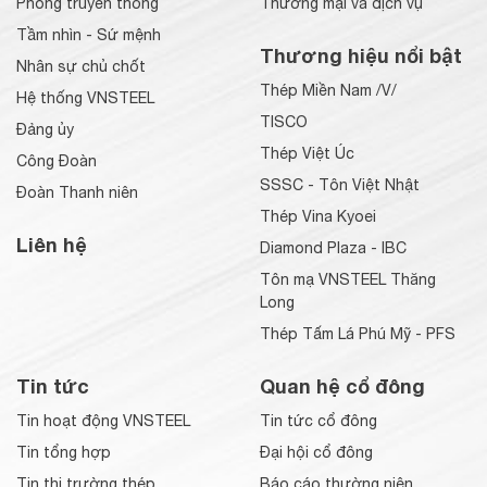
Phòng truyền thống
Thương mại và dịch vụ
Tầm nhìn - Sứ mệnh
Thương hiệu nổi bật
Nhân sự chủ chốt
Thép Miền Nam /V/
Hệ thống VNSTEEL
TISCO
Đảng ủy
Thép Việt Úc
Công Đoàn
SSSC - Tôn Việt Nhật
Đoàn Thanh niên
Thép Vina Kyoei
Liên hệ
Diamond Plaza - IBC
Tôn mạ VNSTEEL Thăng
Long
Thép Tấm Lá Phú Mỹ - PFS
Tin tức
Quan hệ cổ đông
Tin hoạt động VNSTEEL
Tin tức cổ đông
Tin tổng hợp
Đại hội cổ đông
Tin thị trường thép
Báo cáo thường niên