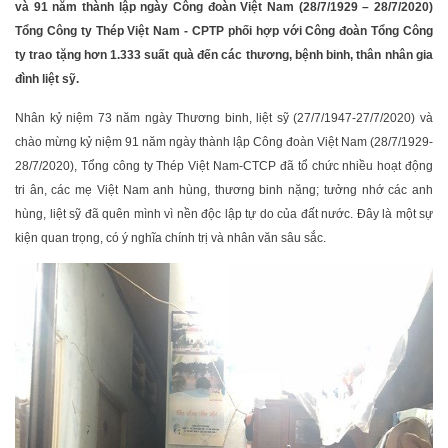
và 91 năm thành lập ngày Công đoàn Việt Nam (28/7/1929 – 28/7/2020)
Tổng Công ty Thép Việt Nam - CPTP phối hợp với Công đoàn Tổng Công
ty trao tặng hơn 1.333 suất quà đến các thương, bệnh binh, thân nhân gia
đình liệt sỹ.
Nhân kỷ niệm 73 năm ngày Thương binh, liệt sỹ (27/7/1947-27/7/2020) và
chào mừng kỷ niệm 91 năm ngày thành lập Công đoàn Việt Nam (28/7/1929-
28/7/2020), Tổng công ty Thép Việt Nam-CTCP đã tổ chức nhiều hoạt động
tri ân, các mẹ Việt Nam anh hùng, thương binh nặng; tưởng nhớ các anh
hùng, liệt sỹ đã quên mình vì nền độc lập tự do của đất nước. Đây là một sự
kiện quan trọng, có ý nghĩa chính trị và nhân văn sâu sắc.