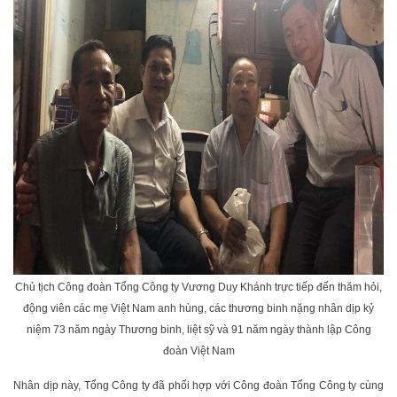
Chủ tịch Công đoàn Tổng Công ty Vương Duy Khánh trực tiếp đến thăm hỏi,
động viên các mẹ Việt Nam anh hùng, các thương binh nặng nhân dịp kỷ
niệm 73 năm ngày Thương binh, liệt sỹ và 91 năm ngày thành lập Công
đoàn Việt Nam
Nhân dịp này, Tổng Công ty đã phối hợp với Công đoàn Tổng Công ty cùng