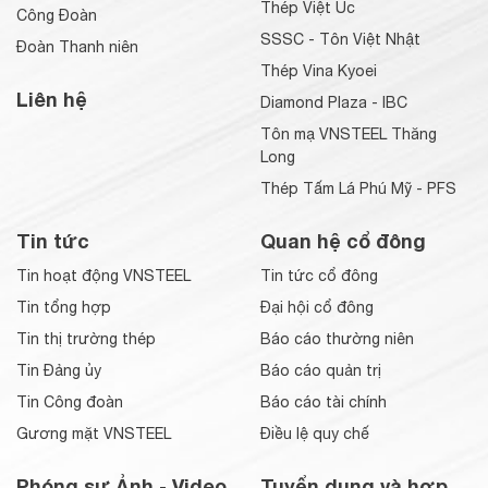
Thép Việt Úc
Công Đoàn
SSSC - Tôn Việt Nhật
Đoàn Thanh niên
Thép Vina Kyoei
Liên hệ
Diamond Plaza - IBC
Tôn mạ VNSTEEL Thăng
Long
Thép Tấm Lá Phú Mỹ - PFS
Tin tức
Quan hệ cổ đông
Tin hoạt động VNSTEEL
Tin tức cổ đông
Tin tổng hợp
Đại hội cổ đông
Tin thị trường thép
Báo cáo thường niên
Tin Đảng ủy
Báo cáo quản trị
Tin Công đoàn
Báo cáo tài chính
Gương mặt VNSTEEL
Điều lệ quy chế
Phóng sự Ảnh - Video
Tuyển dụng và hợp