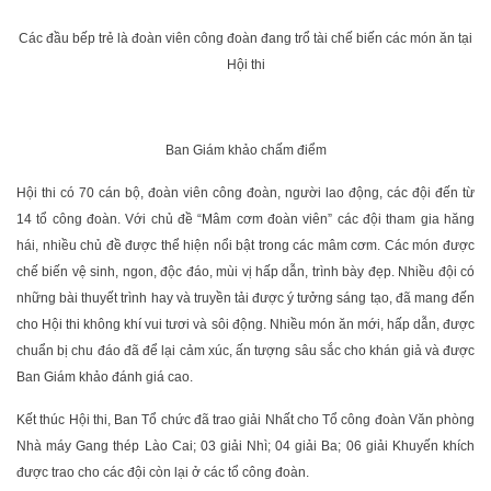
Các đầu bếp trẻ là đoàn viên công đoàn đang trổ tài chế biến các món ăn tại
Hội thi
Ban Giám khảo chấm điểm
Hội thi có 70 cán bộ, đoàn viên công đoàn, người lao động, các đội đến từ
14 tổ công đoàn. Với chủ đề “Mâm cơm đoàn viên” các đội tham gia hăng
hái, nhiều chủ đề được thể hiện nổi bật trong các mâm cơm. Các món được
chế biến vệ sinh, ngon, độc đáo, mùi vị hấp dẫn, trình bày đẹp. Nhiều đội có
những bài thuyết trình hay và truyền tải được ý tưởng sáng tạo, đã mang đến
cho Hội thi không khí vui tươi và sôi động. Nhiều món ăn mới, hấp dẫn, được
chuẩn bị chu đáo đã để lại cảm xúc, ấn tượng sâu sắc cho khán giả và được
Ban Giám khảo đánh giá cao.
Kết thúc Hội thi, Ban Tổ chức đã trao giải Nhất cho Tổ công đoàn Văn phòng
Nhà máy Gang thép Lào Cai; 03 giải Nhì; 04 giải Ba; 06 giải Khuyến khích
được trao cho các đội còn lại ở các tổ công đoàn.