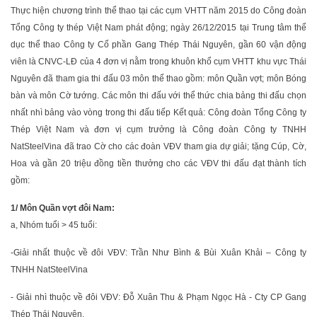
Thực hiện chương trình thể thao tại các cụm VHTT năm 2015 do Công đoàn
Tổng Công ty thép Việt Nam phát động; ngày 26/12/2015 tại Trung tâm thể
dục thể thao Công ty Cổ phần Gang Thép Thái Nguyên, gần 60 vận động
viên là CNVC-LĐ của 4 đơn vị nằm trong khuôn khổ cụm VHTT khu vực Thái
Nguyên đã tham gia thi đấu 03 môn thể thao gồm: môn Quần vợt; môn Bóng
bàn và môn Cờ tướng. Các môn thi đấu với thể thức chia bảng thi đấu chọn
nhất nhì bảng vào vòng trong thi đấu tiếp Kết quả: Công đoàn Tổng Công ty
Thép Việt Nam và đơn vị cụm trưởng là Công đoàn Công ty TNHH
NatSteelVina đã trao Cờ cho các đoàn VĐV tham gia dự giải; tặng Cúp, Cờ,
Hoa và gần 20 triệu đồng tiền thưởng cho các VĐV thi đấu đạt thành tích
gồm:
1/ Môn Quần vợt đôi Nam:
a, Nhóm tuổi > 45 tuổi:
-Giải nhất thuộc về đôi VĐV: Trần Như Bình & Bùi Xuân Khải – Công ty
TNHH NatSteelVina
- Giải nhì thuộc về đôi VĐV: Đỗ Xuân Thu & Phạm Ngọc Hà - Cty CP Gang
Thép Thái Nguyên.