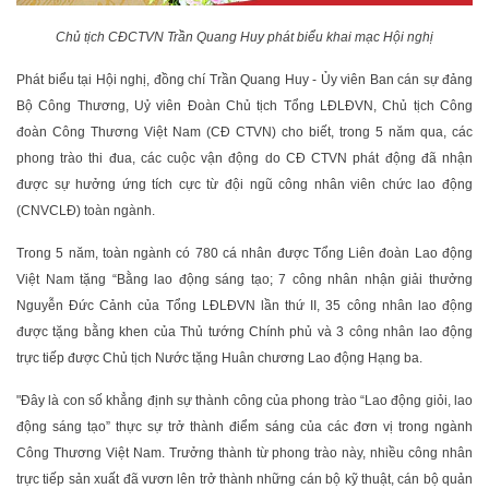
Chủ tịch CĐCTVN Trần Quang Huy phát biểu khai mạc Hội nghị
Phát biểu tại Hội nghị, đồng chí Trần Quang Huy - Ủy viên Ban cán sự đảng
Bộ Công Thương, Uỷ viên Đoàn Chủ tịch Tổng LĐLĐVN, Chủ tịch Công
đoàn Công Thương Việt Nam (CĐ CTVN) cho biết, trong 5 năm qua, các
phong trào thi đua, các cuộc vận động do CĐ CTVN phát động đã nhận
được sự hưởng ứng tích cực từ đội ngũ công nhân viên chức lao động
(CNVCLĐ) toàn ngành.
Trong 5 năm, toàn ngành có 780 cá nhân được Tổng Liên đoàn Lao động
Việt Nam tặng “Bằng lao động sáng tạo; 7 công nhân nhận giải thưởng
Nguyễn Đức Cảnh của Tổng LĐLĐVN lần thứ II, 35 công nhân lao động
được tặng bằng khen của Thủ tướng Chính phủ và 3 công nhân lao động
trực tiếp được Chủ tịch Nước tặng Huân chương Lao động Hạng ba.
"Đây là con số khẳng định sự thành công của phong trào “Lao động giỏi, lao
động sáng tạo” thực sự trở thành điểm sáng của các đơn vị trong ngành
Công Thương Việt Nam. Trưởng thành từ phong trào này, nhiều công nhân
trực tiếp sản xuất đã vươn lên trở thành những cán bộ kỹ thuật, cán bộ quản