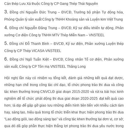
Cán thép Lưu Xá thuộc Công ty CP Gang Thép Thái Nguyên
Đồng chí Nguyễn Đức Trung – ĐVCĐ, Trưởng bộ phận Tự động hóa,
Phòng Quản lý sản xuất Công ty TNHH Khoáng sản và Luyện kim Việt Trung
Đồng chí Nguyễn Đăng Trung – ĐVCĐ, Kỹ sư điều khiển tự động, Phân
xưởng Cơ điện Công ty TNHH MTV Thép Miền Nam – VNSTEEL
Đồng chí Đỗ Thanh Bình – ĐVCĐ, Kỹ sư điện, Phân xưởng Luyện thép
Công ty CP Thép VICASA-VNSTEEL
Đồng chí Ngô Tuấn Kiệt – ĐVCĐ, Công nhân Tổ cơ điện, Phân xưởng
sản xuất, Công ty CP Tôn mạ VNSTEEL Thăng Long
Hội nghị lần này có nhiệm vụ tổng kết, đánh giá những kết quả đạt được,
những hạn chế trong công tác chỉ đạo, tổ chức phong trào thi đua và công
tác khen thưởng trong CNVCLĐ giai đoạn 2015-2020 và rút ra bài học kinh
nghiệm để tổ chức phát động thi đua giai đoạn 2020-2025 đạt kết quả cao
hơn; là dịp để gặp gỡ giao lưu những điển hình tiên tiến với nhiều cách làm
hay, sáng tạo, hiệu quả trong tổ chức triển khai thực hiện phong trào thi đua
“Lao động giỏi, lao động sáng tạo” và công tác khen thưởng tại đơn vị, cơ sở;
qua đó đã góp phần thực hiện thắng lợi phong trào thi đua yêu nước trong