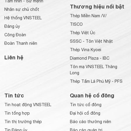
Tầm nhìn - Sứ mệnh
Thương hiệu nổi bật
Nhân sự chủ chốt
Thép Miền Nam /V/
Hệ thống VNSTEEL
TISCO
Đảng ủy
Thép Việt Úc
Công Đoàn
SSSC - Tôn Việt Nhật
Đoàn Thanh niên
Thép Vina Kyoei
Liên hệ
Diamond Plaza - IBC
Tôn mạ VNSTEEL Thăng
Long
Thép Tấm Lá Phú Mỹ - PFS
Tin tức
Quan hệ cổ đông
Tin hoạt động VNSTEEL
Tin tức cổ đông
Tin tổng hợp
Đại hội cổ đông
Tin thị trường thép
Báo cáo thường niên
Tin Đảng ủy
Báo cáo quản trị