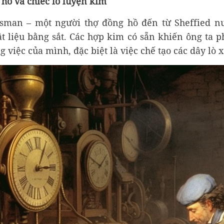
hồ và chiếc lò luyện kim
sman – một người thợ đồng hồ đến từ Sheffied n
ật liệu bằng sắt. Các hợp kim có sẵn khiến ông ta p
g việc của mình, đặc biệt là việc chế tạo các dây l