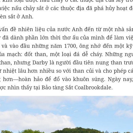
iệc nấu chảy sắt ở các thuộc địa đã phá hủy hoạt 
èn sắt ở Anh.
 vấn đề nhiên liệu của nước Anh đến từ một nhà sả
đã dành phần lớn thời thơ ấu của mình để làm việ
 và vào đầu những năm 1700, ông nhớ đến một kỹ 
úa mạch: đốt than, một loại đá dễ cháy. Những ng
than, nhưng Darby là người đầu tiên nung than trư
nhiệt lâu hơn nhiều so với than củi và cho phép cá
g hơn—hoàn hảo để đổ vào khuôn súng. Ngày nay, 
ợc nhìn thấy tại Bảo tàng Sắt Coalbrookdale.