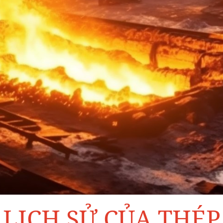
LỊCH SỬ CỦA THÉP