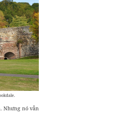
ookdale.
á. Nhưng nó vẫn