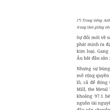
(*) Trong tiếng Anh
trung tâm giống nh
Sự đổi mới về s
phát minh ra đạ
kim loại. Gang
Âu bắt đầu sản 
Nhưng sự bùng 
mở rộng quyền 
lồ, cả để đóng
Mill, the Meta
khoảng 97.1 h
nguồn tài nguyê
đầu vận chuyển 