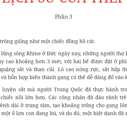
Phần 3
 trông giống như một chiếc đồng hồ cát.
 lũng sông Rhine ở Đức ngày nay, những người thợ k
áy cao khoảng hơn 3 mét, với hai bể được đặt ở phí
quặng sắt và than củi. Lò cao nóng rực, sắt hấp t
 và hỗn hợp biến thành gang có thể dễ dàng đổ vào 
h luyện sắt mà người Trung Quốc đã thực hành tr
chiếc nồi lớn hơn. Các công nhân đã đào rãnh tr
ênh dài ở trung tâm, tạo khoảng trống cho gang lỏn
một ổ lợn con đang bú, và do đó, một biệt danh đã r