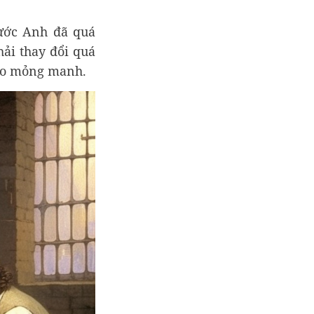
ước Anh đã quá
hải thay đổi quá
ò xo mỏng manh.