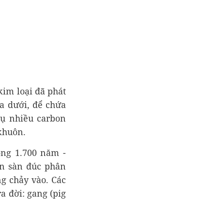
im loại đã phát
a dưới, để chứa
hụ nhiều carbon
khuôn.
ong 1.700 năm -
ên sàn đúc phân
g chảy vào. Các
a đời: gang (pig