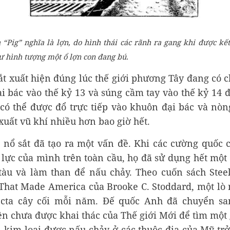
 “Pig” nghĩa là lợn, do hình thái các rãnh ra gang khi được kế
ư hình tượng một ổ lợn con đang bú.
ắt xuất hiện đúng lúc thế giới phương Tây đang có c
i bác vào thế kỷ 13 và súng cầm tay vào thế kỷ 14 đ
 có thể được đổ trực tiếp vào khuôn đại bác và nòn
xuất vũ khí nhiều hơn bao giờ hết.
nổ sắt đã tạo ra một vấn đề. Khi các cường quốc 
lực của mình trên toàn cầu, họ đã sử dụng hết một
 tàu và làm than để nấu chảy. Theo cuốn sách Stee
l That Made America của Brooke C. Stoddard, một lò
écta cây cối mỗi năm. Đế quốc Anh đã chuyển sa
n chưa được khai thác của Thế giới Mới để tìm một 
kim loại được nấu chảy ở các thuộc địa của Mỹ trở