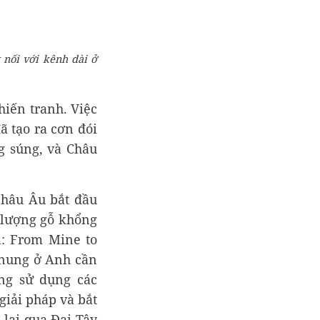
t nối với kênh dài ở
hiến tranh. Việc
ã tạo ra cơn đói
g súng, và Châu
châu Âu bắt đầu
 lượng gỗ khổng
l: From Mine to
 nung ở Anh cần
ng sử dụng các
giải pháp và bắt
 lại qua Đại Tây