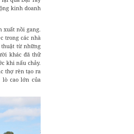
động kinh doanh
n xuất nồi gang.
c trong các nhà
thuật từ những
ười khác đã thử
ớc khi nấu chảy.
c thợ rèn tạo ra
lò cao lớn của